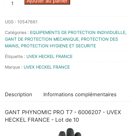
quantité
Ajouter au panier
de
GANT
UGS :
10547661
PHYNOMIC
PRO
Catégories :
EQUIPEMENTS DE PROTECTION INDIVIDUELLE
,
T7
GANT DE PROTECTION MECANIQUE
,
PROTECTION DES
-
MAINS
,
PROTECTION HYGIENE ET SECURITE
6006207
Étiquette :
UVEX HECKEL FRANCE
-
Marque :
UVEX HECKEL FRANCE
UVEX
HECKEL
FRANCE
-
Description
Informations complémentaires
Lot
de
GANT PHYNOMIC PRO T7 - 6006207 - UVEX
10
HECKEL FRANCE - Lot de 10