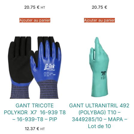
20.75
€
20.75
€
HT
Ajouter au panier
Ajouter au panier
GANT TRICOTE
GANT ULTRANITRIL 492
POLYKOR  X7  16-939 T8
(POLYBAG) T10 –
– 16-939-T8 – PIP
3449285/10 – MAPA –
Lot de 10
12.37
€
HT