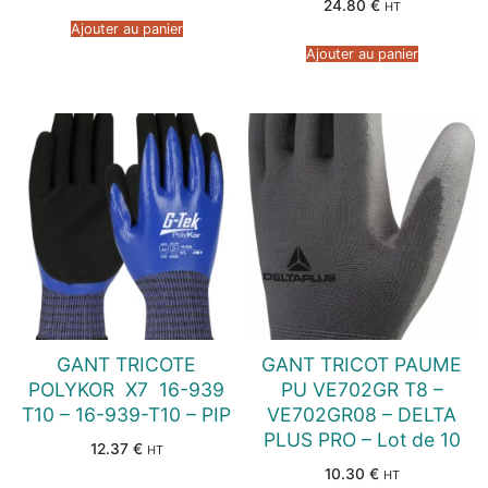
24.80
€
HT
Ajouter au panier
Ajouter au panier
GANT TRICOTE
GANT TRICOT PAUME
POLYKOR  X7  16-939
PU VE702GR T8 –
T10 – 16-939-T10 – PIP
VE702GR08 – DELTA
PLUS PRO – Lot de 10
12.37
€
HT
10.30
€
HT