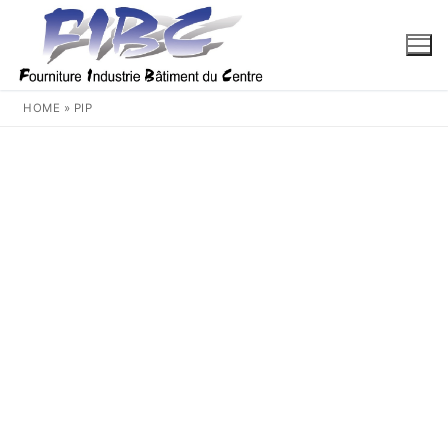
Aller
au
contenu
HOME
»
PIP