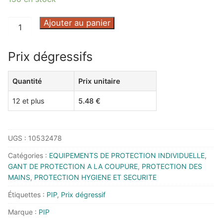
quantité
Ajouter au panier
de
GANT
Prix dégressifs
TRICOTE
SANS
Quantité
Prix unitaire
COUTURE
POLYKOR
12 et plus
5.48
€
GRIS
16-
350
UGS :
10532478
T11
Catégories :
EQUIPEMENTS DE PROTECTION INDIVIDUELLE
,
-
GANT DE PROTECTION A LA COUPURE
,
PROTECTION DES
16-
MAINS
,
PROTECTION HYGIENE ET SECURITE
350-
Étiquettes :
PIP
,
Prix dégressif
T11
-
Marque :
PIP
PIP