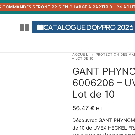
S COMMANDES SERONT PRIS EN CHARGE À PARTIR DU 24 AOUT
Catalogue DOMPRO 2026
ACCUEIL
PROTECTION DES MA
– LOT DE 10
GANT PHYNO
6006206 – U
Lot de 10
56.47
€
HT
Découvrez GANT PHYNOMI
de 10 de UVEX HECKEL FRAN