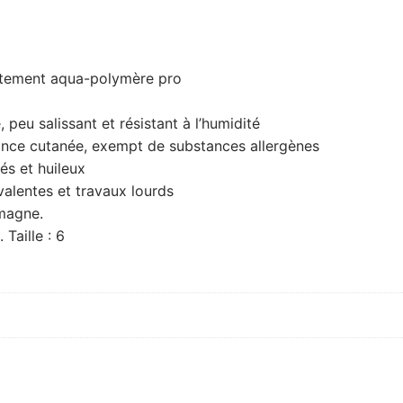
vêtement aqua-polymère pro
 peu salissant et résistant à l’humidité
rance cutanée, exempt de substances allergènes
és et huileux
valentes et travaux lourds
emagne.
aille : 6