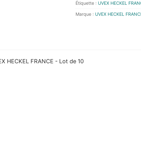
Étiquette :
UVEX HECKEL FRAN
6006206
Marque :
UVEX HECKEL FRANC
-
UVEX
HECKEL
FRANCE
-
Lot
X HECKEL FRANCE - Lot de 10
de
10