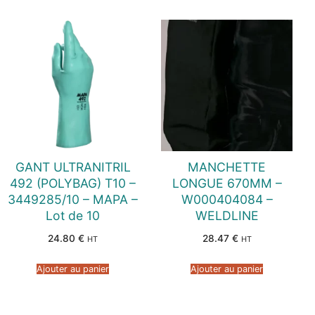
GANT ULTRANITRIL
MANCHETTE
492 (POLYBAG) T10 –
LONGUE 670MM –
3449285/10 – MAPA –
W000404084 –
Lot de 10
WELDLINE
24.80
€
28.47
€
HT
HT
Ajouter au panier
Ajouter au panier