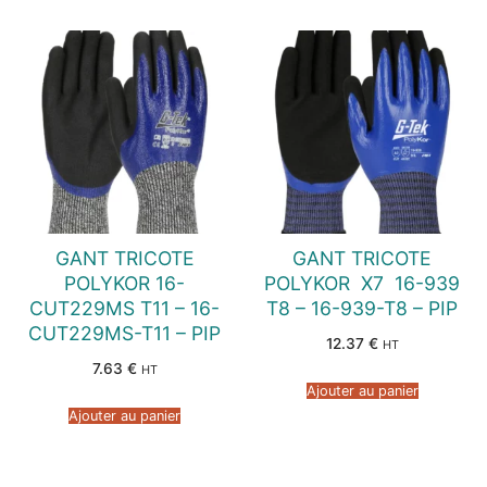
GANT TRICOTE
GANT TRICOTE
POLYKOR 16-
POLYKOR  X7  16-939
CUT229MS T11 – 16-
T8 – 16-939-T8 – PIP
CUT229MS-T11 – PIP
12.37
€
HT
7.63
€
HT
Ajouter au panier
Ajouter au panier