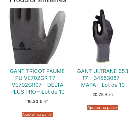
GANT TRICOT PAUME
GANT ULTRANE 553
PU VE702GR T7 –
T7 – 34553087 –
VE702GR07 – DELTA
MAPA – Lot de 10
PLUS PRO – Lot de 10
20.75
€
HT
10.30
€
HT
Ajouter au panier
Ajouter au panier