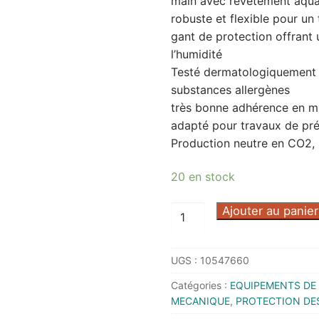
main avec revêtement aqu
robuste et flexible pour un
gant de protection offrant u
l’humidité
Testé dermatologiquement p
substances allergènes
très bonne adhérence en mi
adapté pour travaux de préc
Production neutre en CO2, 
20 en stock
quantité
Ajouter au panier
de
GANT
UGS :
10547660
PHYNOMIC
PRO
Catégories :
EQUIPEMENTS DE 
T6
MECANIQUE
,
PROTECTION DE
-