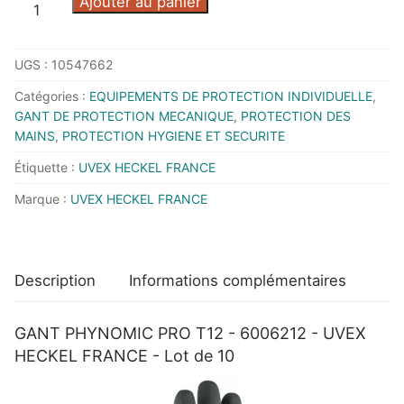
quantité
Ajouter au panier
de
GANT
UGS :
10547662
PHYNOMIC
PRO
Catégories :
EQUIPEMENTS DE PROTECTION INDIVIDUELLE
,
T12
GANT DE PROTECTION MECANIQUE
,
PROTECTION DES
-
MAINS
,
PROTECTION HYGIENE ET SECURITE
6006212
Étiquette :
UVEX HECKEL FRANCE
-
Marque :
UVEX HECKEL FRANCE
UVEX
HECKEL
FRANCE
-
Description
Informations complémentaires
Lot
de
GANT PHYNOMIC PRO T12 - 6006212 - UVEX
10
HECKEL FRANCE - Lot de 10