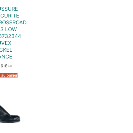
USSURE
ECURITE
ROSSROAD
S3 LOW
 6732344
UVEX
CKEL
ANCE
56
€
HT
 au panier