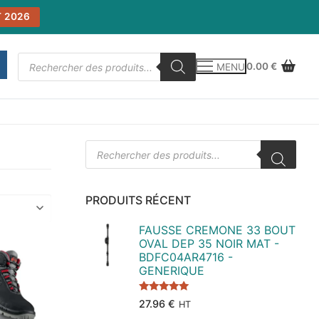
 2026
Recherche
0.00
€
MENU
de
produits
Recherche
de
produits
PRODUITS RÉCENT
FAUSSE CREMONE 33 BOUT
OVAL DEP 35 NOIR MAT -
BDFC04AR4716 -
GENERIQUE
Note
5.00
27.96
€
HT
sur 5