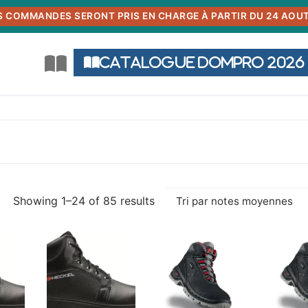
S COMMANDES SERONT PRIS EN CHARGE À PARTIR DU 24 AOUT
Catalogue DOMPRO 2026
Showing 1–24 of 85 results
Trié
par
note
moyenne