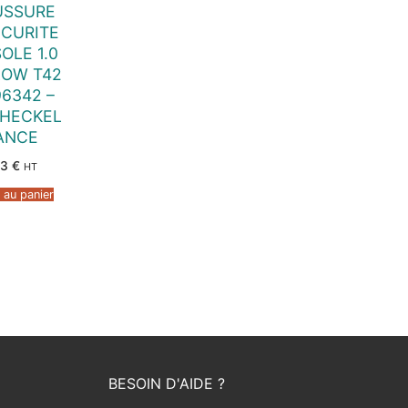
USSURE
ECURITE
OLE 1.0
LOW T42
96342 –
 HECKEL
ANCE
83
€
HT
 au panier
BESOIN D'AIDE ?