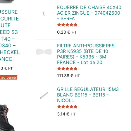
EQUERRE DE CHAISE 40X40
USSURE
ACIER ZINGUE - 07404Z500
ECURITE
- SERFA
AUTE
Note
5.00
EED S3
0.20
€
HT
sur 5
 T40 –
0340 –
FILTRE ANTI-POUSSIERES
P3R K5935 (BTE DE 10
 HECKEL
PAIRES) - K5935 - 3M
ANCE
FRANCE - Lot de 20
03
€
HT
Note
5.00
111.38
€
HT
 au panier
sur 5
GRILLE REGULATEUR 15M3
BLANC BE115 - BE115 -
NICOLL
Note
5.00
3.14
€
HT
sur 5