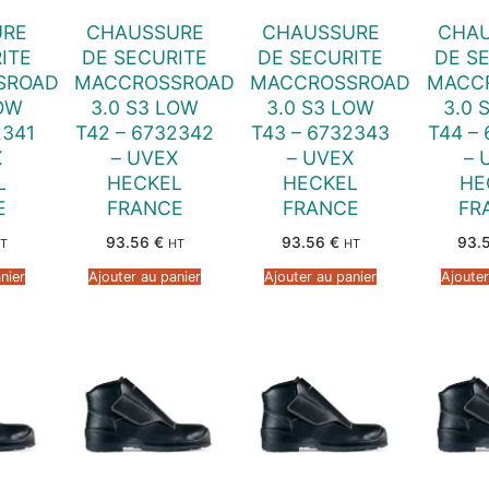
URE
CHAUSSURE
CHAUSSURE
CHA
ITE
DE SECURITE
DE SECURITE
DE S
SROAD
MACCROSSROAD
MACCROSSROAD
MACC
LOW
3.0 S3 LOW
3.0 S3 LOW
3.0 
2341
T42 – 6732342
T43 – 6732343
T44 –
X
– UVEX
– UVEX
– 
L
HECKEL
HECKEL
HE
E
FRANCE
FRANCE
FR
93.56
€
93.56
€
93.
T
HT
HT
nier
Ajouter au panier
Ajouter au panier
Ajouter