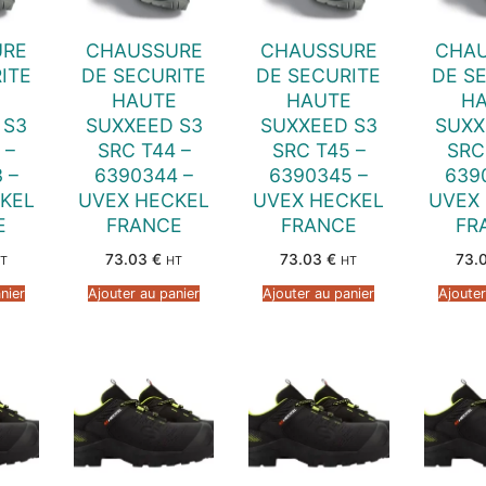
URE
CHAUSSURE
CHAUSSURE
CHA
ITE
DE SECURITE
DE SECURITE
DE S
E
HAUTE
HAUTE
H
 S3
SUXXEED S3
SUXXEED S3
SUXX
 –
SRC T44 –
SRC T45 –
SRC
 –
6390344 –
6390345 –
639
KEL
UVEX HECKEL
UVEX HECKEL
UVEX
E
FRANCE
FRANCE
FR
73.03
€
73.03
€
73.
T
HT
HT
nier
Ajouter au panier
Ajouter au panier
Ajouter