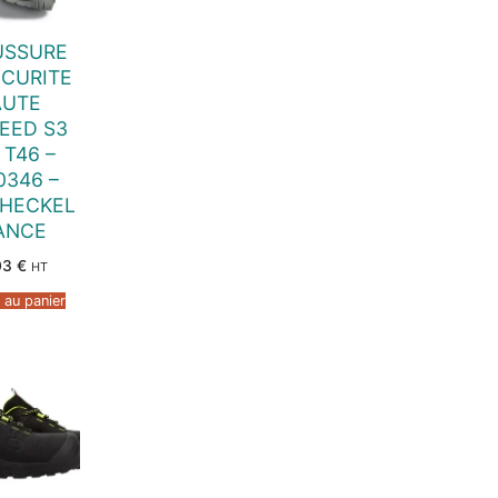
USSURE
ECURITE
AUTE
EED S3
 T46 –
0346 –
 HECKEL
ANCE
03
€
HT
 au panier