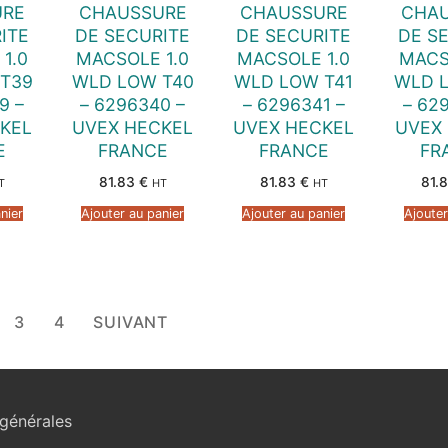
URE
CHAUSSURE
CHAUSSURE
CHA
ITE
DE SECURITE
DE SECURITE
DE S
1.0
MACSOLE 1.0
MACSOLE 1.0
MACS
T39
WLD LOW T40
WLD LOW T41
WLD 
9 –
– 6296340 –
– 6296341 –
– 62
KEL
UVEX HECKEL
UVEX HECKEL
UVEX
E
FRANCE
FRANCE
FR
81.83
€
81.83
€
81.
T
HT
HT
nier
Ajouter au panier
Ajouter au panier
Ajouter
3
4
SUIVANT
générales