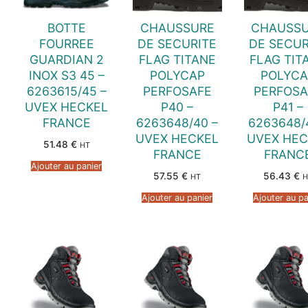
BOTTE
CHAUSSURE
CHAUSS
FOURREE
DE SECURITE
DE SECUR
GUARDIAN 2
FLAG TITANE
FLAG TIT
INOX S3 45 –
POLYCAP
POLYCA
6263615/45 –
PERFOSAFE
PERFOSA
UVEX HECKEL
P40 –
P41 –
FRANCE
6263648/40 –
6263648/
UVEX HECKEL
UVEX HEC
51.48
€
HT
FRANCE
FRANC
Ajouter au panier
57.55
€
56.43
€
HT
H
Ajouter au panier
Ajouter au pa