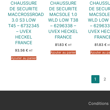
CHAUSSURE
CHAUSSURE
CHAUSS
DE SECURITE
DE SECURITE
DE SECUR
MACCROSSROAD
MACSOLE 1.0
MACSOLE 
3.0 S3 LOW
WLD LOW T38
WLD LOW 
T45 – 6732345
– 6296338 –
– 629633
– UVEX
UVEX HECKEL
UVEX HEC
HECKEL
FRANCE
FRANC
FRANCE
81.83
€
81.83
€
HT
H
93.56
€
HT
Ajouter au panier
Ajouter au pa
Ajouter au panier
Pagination
1
2
des
publications
Conditions 