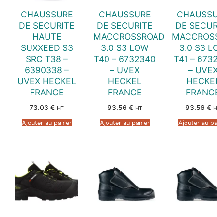
CHAUSSURE
CHAUSSURE
CHAUSS
DE SECURITE
DE SECURITE
DE SECUR
HAUTE
MACCROSSROAD
MACCROS
SUXXEED S3
3.0 S3 LOW
3.0 S3 
SRC T38 –
T40 – 6732340
T41 – 673
6390338 –
– UVEX
– UVE
UVEX HECKEL
HECKEL
HECKE
FRANCE
FRANCE
FRANC
73.03
€
93.56
€
93.56
€
HT
HT
H
Ajouter au panier
Ajouter au panier
Ajouter au pa