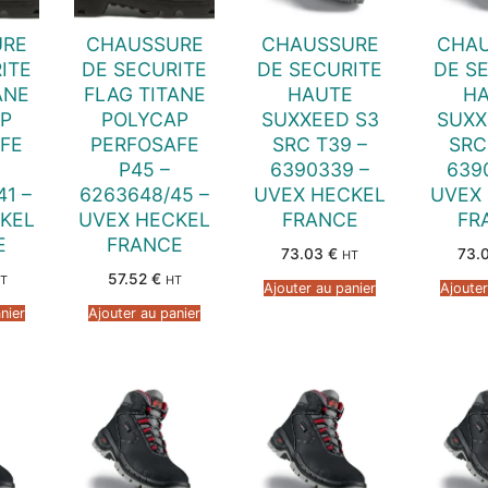
URE
CHAUSSURE
CHAUSSURE
CHA
ITE
DE SECURITE
DE SECURITE
DE S
ANE
FLAG TITANE
HAUTE
H
P
POLYCAP
SUXXEED S3
SUXX
FE
PERFOSAFE
SRC T39 –
SRC
P45 –
6390339 –
639
41 –
6263648/45 –
UVEX HECKEL
UVEX
KEL
UVEX HECKEL
FRANCE
FR
E
FRANCE
73.03
€
73.
HT
57.52
€
T
HT
Ajouter au panier
Ajouter
nier
Ajouter au panier