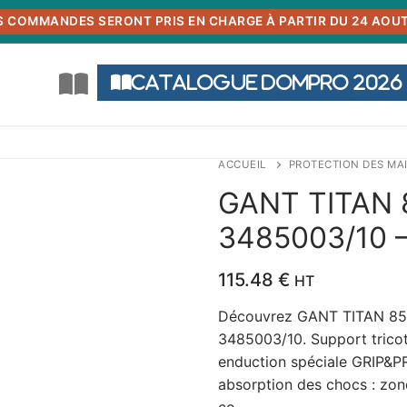
S COMMANDES SERONT PRIS EN CHARGE À PARTIR DU 24 AOUT
Catalogue DOMPRO 2026
ACCUEIL
PROTECTION DES MA
GANT TITAN 
3485003/10 –
115.48
€
HT
Découvrez GANT TITAN 850
3485003/10. Support trico
enduction spéciale GRIP&PR
absorption des chocs : zone
co…