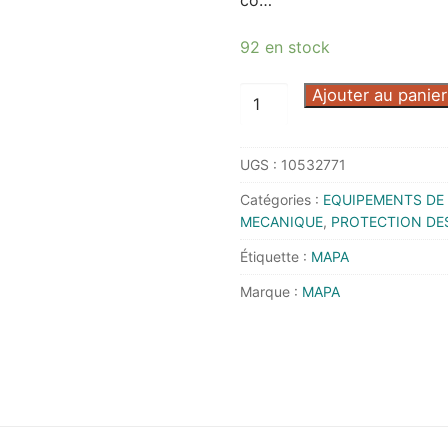
92 en stock
quantité
Ajouter au panier
de
GANT
UGS :
10532771
TITAN
850
Catégories :
EQUIPEMENTS DE 
T10
MECANIQUE
,
PROTECTION DE
-
Étiquette :
MAPA
MAPA
Marque :
MAPA
-
3485003/10
-
Lot
de
12