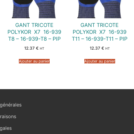
GANT TRICOTE
GANT TRICOTE
POLYKOR  X7  16-939
POLYKOR  X7  16-939
T8 – 16-939-T8 – PIP
T11 – 16-939-T11 – PIP
12.37
€
12.37
€
HT
HT
Ajouter au panier
Ajouter au panier
générales
vraisons
gales