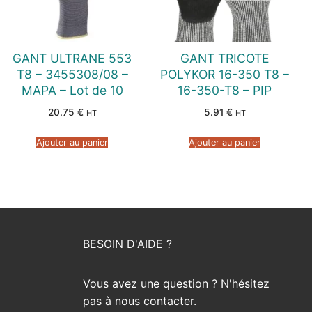
GANT ULTRANE 553
GANT TRICOTE
T8 – 3455308/08 –
POLYKOR 16-350 T8 –
MAPA – Lot de 10
16-350-T8 – PIP
20.75
€
5.91
€
HT
HT
Ajouter au panier
Ajouter au panier
BESOIN D'AIDE ?
Vous avez une question ? N'hésitez
pas à nous contacter.