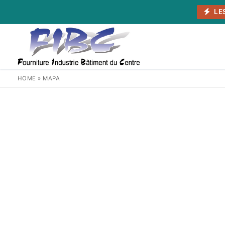
Aller
LE
au
contenu
HOME
»
MAPA