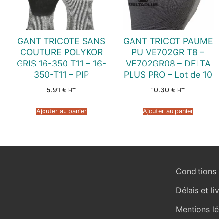
GANT TRICOTE SANS
GANT TRICOT PAUME
COUTURE POLYKOR
PU VE702GR T8 –
GRIS 16-350 T11 – 16-
VE702GR08 – DELTA
350-T11 – PIP
PLUS PRO – Lot de 10
5.91
€
10.30
€
HT
HT
Ajouter au panier
Ajouter au panier
Conditions 
Délais et li
Mentions lé