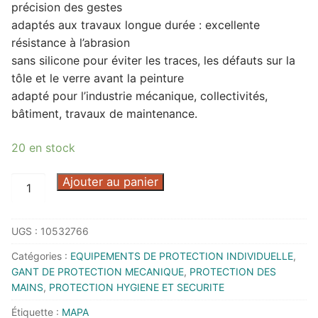
précision des gestes
adaptés aux travaux longue durée : excellente
résistance à l’abrasion
sans silicone pour éviter les traces, les défauts sur la
tôle et le verre avant la peinture
adapté pour l’industrie mécanique, collectivités,
bâtiment, travaux de maintenance.
20 en stock
quantité
Ajouter au panier
de
GANT
UGS :
10532766
ULTRANE
553
Catégories :
EQUIPEMENTS DE PROTECTION INDIVIDUELLE
,
T8
GANT DE PROTECTION MECANIQUE
,
PROTECTION DES
-
MAINS
,
PROTECTION HYGIENE ET SECURITE
3455308/08
Étiquette :
MAPA