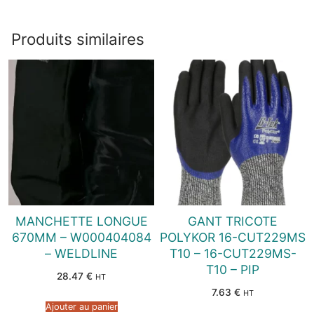
Produits similaires
MANCHETTE LONGUE
GANT TRICOTE
670MM – W000404084
POLYKOR 16-CUT229MS
– WELDLINE
T10 – 16-CUT229MS-
T10 – PIP
28.47
€
HT
7.63
€
HT
Ajouter au panier