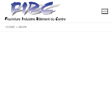
Aller
au
contenu
HOME
»
MAPA