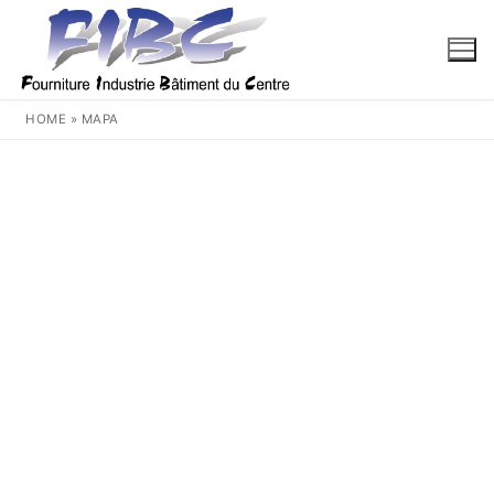
Aller
au
contenu
HOME
»
MAPA