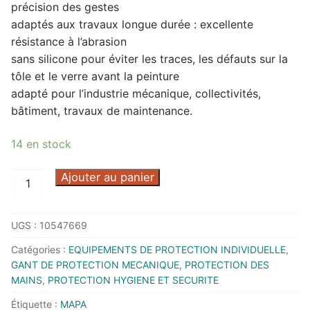
précision des gestes
adaptés aux travaux longue durée : excellente
résistance à l’abrasion
sans silicone pour éviter les traces, les défauts sur la
tôle et le verre avant la peinture
adapté pour l’industrie mécanique, collectivités,
bâtiment, travaux de maintenance.
14 en stock
quantité
Ajouter au panier
de
GANT
UGS :
10547669
ULTRANE
553
Catégories :
EQUIPEMENTS DE PROTECTION INDIVIDUELLE
,
T7
GANT DE PROTECTION MECANIQUE
,
PROTECTION DES
-
MAINS
,
PROTECTION HYGIENE ET SECURITE
34553087
Étiquette :
MAPA