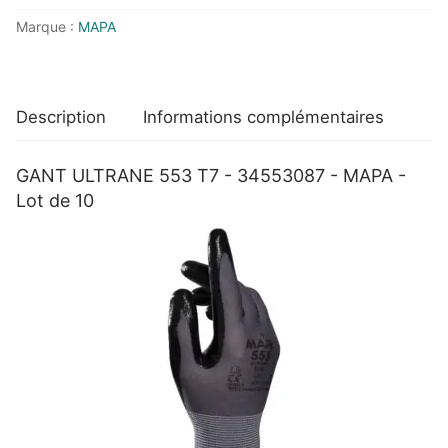
-
Marque :
MAPA
MAPA
-
Lot
de
Description
Informations complémentaires
10
GANT ULTRANE 553 T7 - 34553087 - MAPA -
Lot de 10