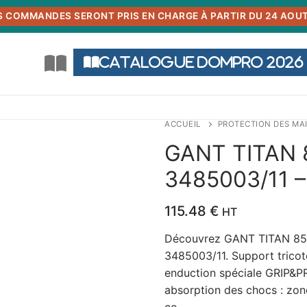
S COMMANDES SERONT PRIS EN CHARGE À PARTIR DU 24 AOUT
Catalogue DOMPRO 2026
ACCUEIL
PROTECTION DES MA
GANT TITAN 
3485003/11 –
115.48
€
HT
Découvrez GANT TITAN 850 
3485003/11. Support tricot
enduction spéciale GRIP&PR
absorption des chocs : zone
co…