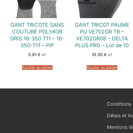
GANT TRICOTE SANS
GANT TRICOT PAUME
COUTURE POLYKOR
PU VE702GR T8 –
GRIS 16-350 T11 – 16-
VE702GR08 – DELTA
350-T11 – PIP
PLUS PRO – Lot de 10
5.91
€
10.30
€
HT
HT
Ajouter au panier
Ajouter au panier
Conditions 
Délais et li
Mentions lé