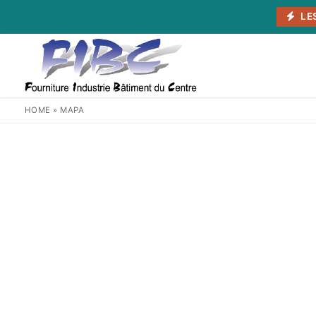
Aller
LE
au
contenu
HOME
»
MAPA