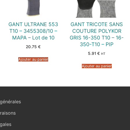
GANT ULTRANE 553
GANT TRICOTE SANS
T10 – 3455308/10 –
COUTURE POLYKOR
MAPA – Lot de 10
GRIS 16-350 T10 – 16-
350-T10 – PIP
20.75
€
5.91
€
HT
Ajouter au panier
Ajouter au panier
générales
vraisons
gales