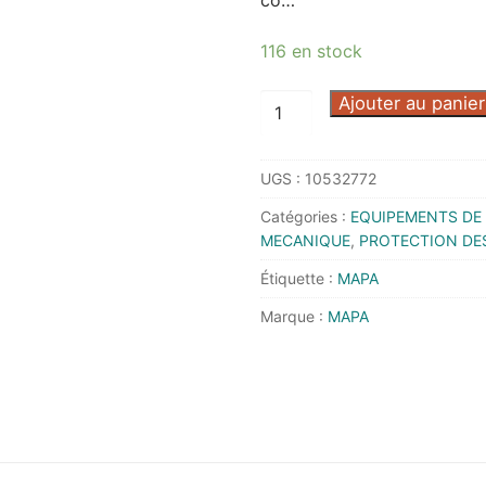
116 en stock
quantité
Ajouter au panier
de
GANT
UGS :
10532772
TITAN
850
Catégories :
EQUIPEMENTS DE 
T11
MECANIQUE
,
PROTECTION DE
-
Étiquette :
MAPA
MAPA
Marque :
MAPA
-
3485003/11
-
Lot
de
12