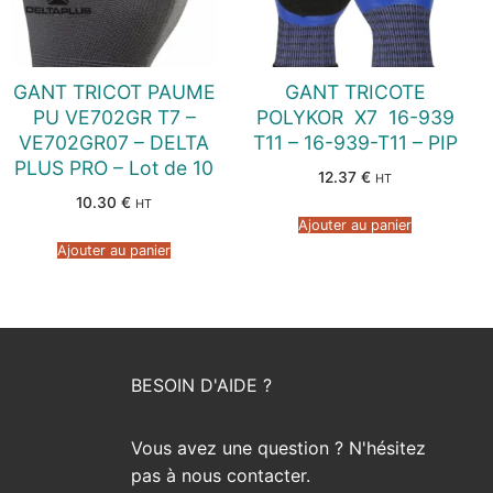
GANT TRICOT PAUME
GANT TRICOTE
PU VE702GR T7 –
POLYKOR  X7  16-939
VE702GR07 – DELTA
T11 – 16-939-T11 – PIP
PLUS PRO – Lot de 10
12.37
€
HT
10.30
€
HT
Ajouter au panier
Ajouter au panier
BESOIN D'AIDE ?
Vous avez une question ? N'hésitez
pas à nous contacter.