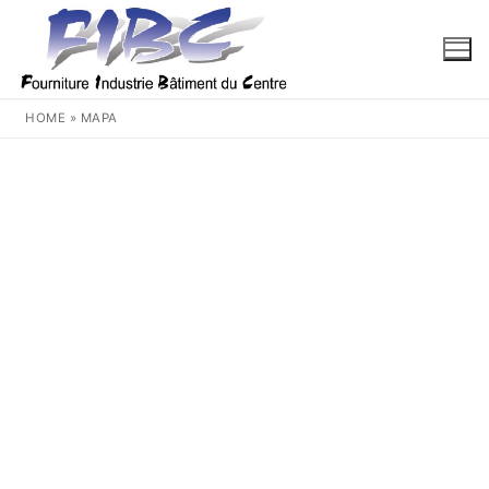
Aller
au
contenu
HOME
»
MAPA