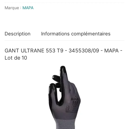
-
Marque :
MAPA
MAPA
-
Lot
de
Description
Informations complémentaires
10
GANT ULTRANE 553 T9 - 3455308/09 - MAPA -
Lot de 10