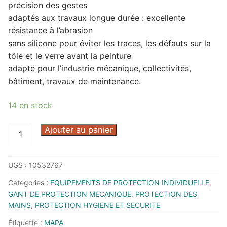
précision des gestes
adaptés aux travaux longue durée : excellente
résistance à l’abrasion
sans silicone pour éviter les traces, les défauts sur la
tôle et le verre avant la peinture
adapté pour l’industrie mécanique, collectivités,
bâtiment, travaux de maintenance.
14 en stock
quantité
Ajouter au panier
de
GANT
UGS :
10532767
ULTRANE
553
Catégories :
EQUIPEMENTS DE PROTECTION INDIVIDUELLE
,
T9
GANT DE PROTECTION MECANIQUE
,
PROTECTION DES
-
MAINS
,
PROTECTION HYGIENE ET SECURITE
3455308/09
Étiquette :
MAPA