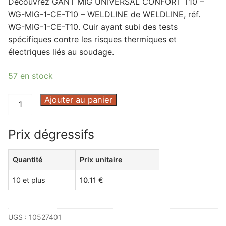
Découvrez GANT MIG UNIVERSAL CONFORT T10 –
WG-MIG-1-CE-T10 – WELDLINE de WELDLINE, réf.
WG-MIG-1-CE-T10. Cuir ayant subi des tests
spécifiques contre les risques thermiques et
électriques liés au soudage.
57 en stock
quantité
Ajouter au panier
de
GANT
Prix dégressifs
MIG
UNIVERSAL
Quantité
Prix unitaire
CONFORT
T10
10 et plus
10.11
€
-
WG-
MIG-
UGS :
10527401
1-