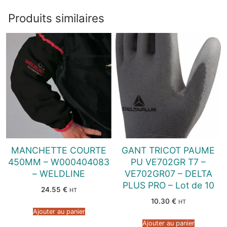
Produits similaires
MANCHETTE COURTE
GANT TRICOT PAUME
450MM – W000404083
PU VE702GR T7 –
– WELDLINE
VE702GR07 – DELTA
PLUS PRO – Lot de 10
24.55
€
HT
10.30
€
HT
Ajouter au panier
Ajouter au panier