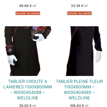
49.66
€
33.26
€
HT
HT
Ajouter au panier
Ajouter au panier
TABLIER CROUTE A
TABLIER PLEINE FLEUR
LANIERES 1100X800MM
1100X800MM –
– W000404088 –
W000404085 –
WELDLINE
WELDLINE
26.02
€
106.84
€
HT
HT