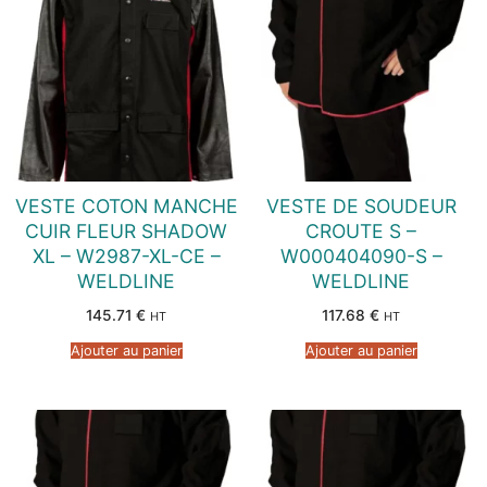
VESTE COTON MANCHE
VESTE DE SOUDEUR
CUIR FLEUR SHADOW
CROUTE S –
XL – W2987-XL-CE –
W000404090-S –
WELDLINE
WELDLINE
145.71
€
117.68
€
HT
HT
Ajouter au panier
Ajouter au panier