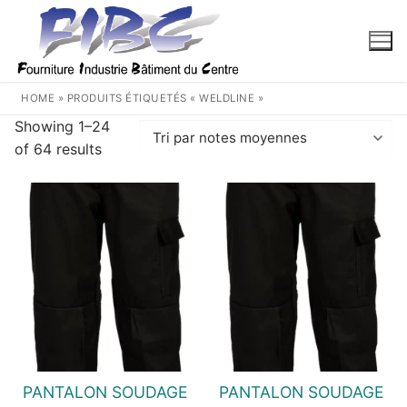
Aller
au
contenu
HOME
»
PRODUITS ÉTIQUETÉS « WELDLINE »
Showing 1–24
Trié
of 64 results
par
note
moyenne
PANTALON SOUDAGE
PANTALON SOUDAGE