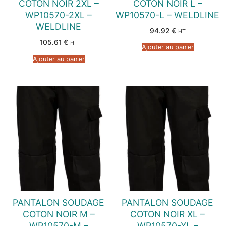
COTON NOIR 2XL –
COTON NOIR L –
WP10570-2XL –
WP10570-L – WELDLINE
WELDLINE
94.92
€
HT
105.61
€
HT
Ajouter au panier
Ajouter au panier
PANTALON SOUDAGE
PANTALON SOUDAGE
COTON NOIR M –
COTON NOIR XL –
WP10570-M –
WP10570-XL –