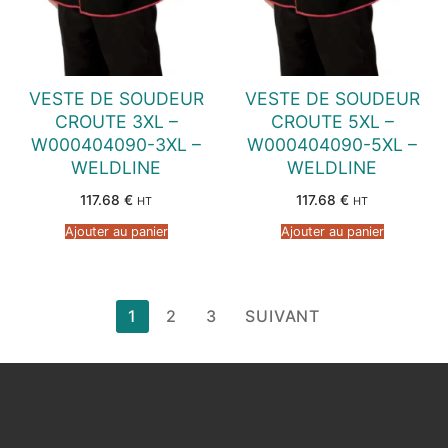
VESTE DE SOUDEUR
VESTE DE SOUDEUR
CROUTE 3XL –
CROUTE 5XL –
W000404090-3XL –
W000404090-5XL –
WELDLINE
WELDLINE
117.68
€
117.68
€
HT
HT
Ajouter au panier
Ajouter au panier
Pagination
1
2
3
SUIVANT
des
publications