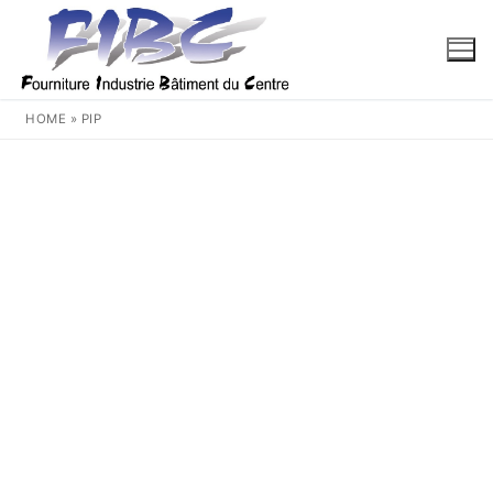
Aller
au
contenu
HOME
»
PIP