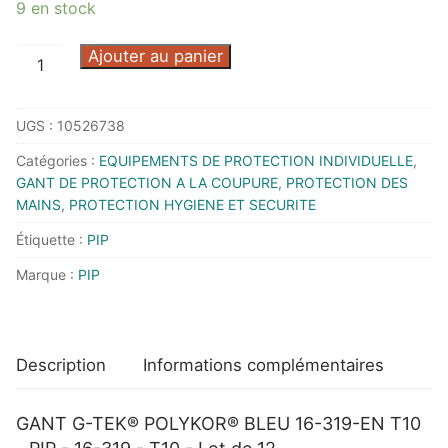
9 en stock
quantité
Ajouter au panier
de
GANT
UGS :
10526738
G-
TEK®
Catégories :
EQUIPEMENTS DE PROTECTION INDIVIDUELLE
,
POLYKOR®
GANT DE PROTECTION A LA COUPURE
,
PROTECTION DES
BLEU
MAINS
,
PROTECTION HYGIENE ET SECURITE
16-
Étiquette :
PIP
319-
Marque :
PIP
EN
T10
-
PIP
Description
Informations complémentaires
-
16-
GANT G-TEK® POLYKOR® BLEU 16-319-EN T10
319