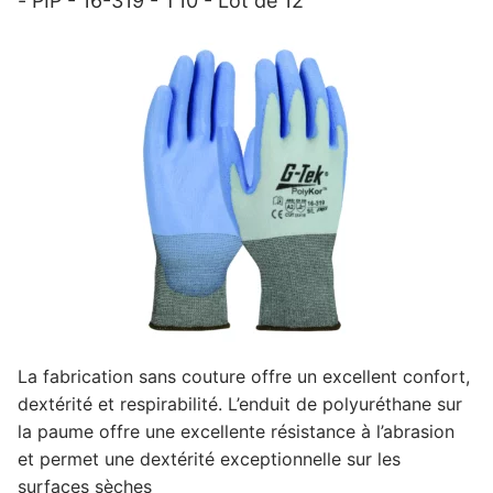
- PIP - 16-319 - T10 - Lot de 12
-
T10
-
Lot
de
12
La fabrication sans couture offre un excellent confort,
dextérité et respirabilité. L’enduit de polyuréthane sur
la paume offre une excellente résistance à l’abrasion
et permet une dextérité exceptionnelle sur les
surfaces sèches