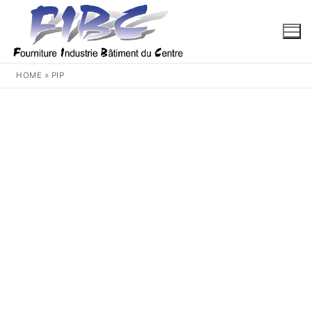
Aller
au
contenu
HOME
»
PIP