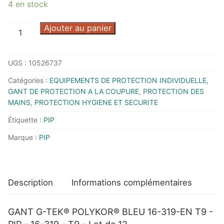
4 en stock
quantité
Ajouter au panier
de
GANT
UGS :
10526737
G-
TEK®
Catégories :
EQUIPEMENTS DE PROTECTION INDIVIDUELLE
,
POLYKOR®
GANT DE PROTECTION A LA COUPURE
,
PROTECTION DES
BLEU
MAINS
,
PROTECTION HYGIENE ET SECURITE
16-
Étiquette :
PIP
319-
Marque :
PIP
EN
T9
-
PIP
Description
Informations complémentaires
-
16-
GANT G-TEK® POLYKOR® BLEU 16-319-EN T9 -
319