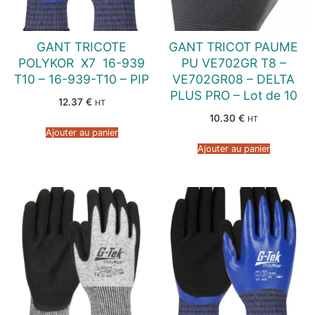
GANT TRICOTE
GANT TRICOT PAUME
POLYKOR  X7  16-939
PU VE702GR T8 –
T10 – 16-939-T10 – PIP
VE702GR08 – DELTA
PLUS PRO – Lot de 10
12.37
€
HT
10.30
€
HT
Ajouter au panier
Ajouter au panier