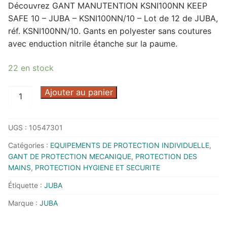
Découvrez GANT MANUTENTION KSNI100NN KEEP
SAFE 10 – JUBA – KSNI100NN/10 – Lot de 12 de JUBA,
réf. KSNI100NN/10. Gants en polyester sans coutures
avec enduction nitrile étanche sur la paume.
22 en stock
quantité
Ajouter au panier
de
GANT
UGS :
10547301
MANUTENTION
KSNI100NN
Catégories :
EQUIPEMENTS DE PROTECTION INDIVIDUELLE
,
KEEP
GANT DE PROTECTION MECANIQUE
,
PROTECTION DES
SAFE
MAINS
,
PROTECTION HYGIENE ET SECURITE
10
Étiquette :
JUBA
-
Marque :
JUBA
JUBA
-