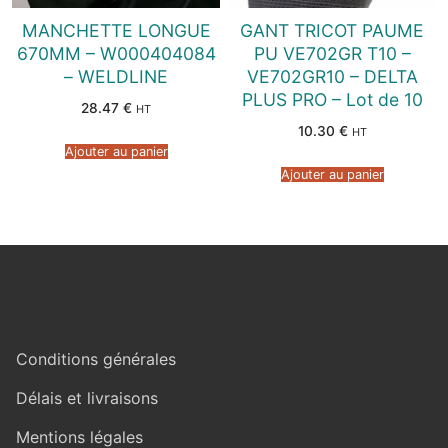
MANCHETTE LONGUE
GANT TRICOT PAUME
670MM – W000404084
PU VE702GR T10 –
– WELDLINE
VE702GR10 – DELTA
PLUS PRO – Lot de 10
28.47
€
HT
10.30
€
HT
Ajouter au panier
Ajouter au panier
Conditions générales
Délais et livraisons
Mentions légales