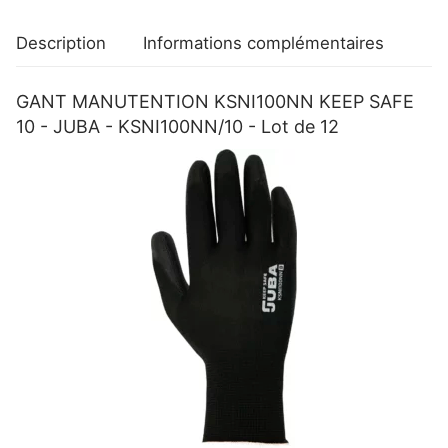
KSNI100NN/10
-
Description
Informations complémentaires
Lot
de
GANT MANUTENTION KSNI100NN KEEP SAFE
12
10 - JUBA - KSNI100NN/10 - Lot de 12