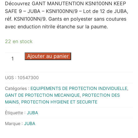
Découvrez GANT MANUTENTION KSNI100NN KEEP
SAFE 9 – JUBA – KSNI100NN/9 – Lot de 12 de JUBA,
réf. KSNI100NN/9. Gants en polyester sans coutures
avec enduction nitrile étanche sur la paume.
22 en stock
quantité
Ajouter au panier
de
GANT
UGS :
10547300
MANUTENTION
KSNI100NN
Catégories :
EQUIPEMENTS DE PROTECTION INDIVIDUELLE
,
KEEP
GANT DE PROTECTION MECANIQUE
,
PROTECTION DES
SAFE
MAINS
,
PROTECTION HYGIENE ET SECURITE
9
Étiquette :
JUBA
-
Marque :
JUBA
JUBA
-