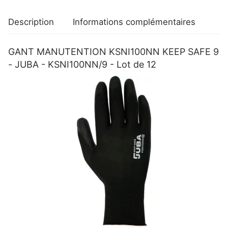
KSNI100NN/9
-
Description
Informations complémentaires
Lot
de
GANT MANUTENTION KSNI100NN KEEP SAFE 9
12
- JUBA - KSNI100NN/9 - Lot de 12