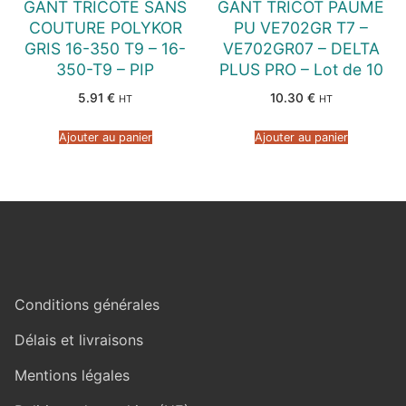
GANT TRICOTE SANS
GANT TRICOT PAUME
COUTURE POLYKOR
PU VE702GR T7 –
GRIS 16-350 T9 – 16-
VE702GR07 – DELTA
350-T9 – PIP
PLUS PRO – Lot de 10
5.91
€
10.30
€
HT
HT
Ajouter au panier
Ajouter au panier
Conditions générales
Délais et livraisons
Mentions légales