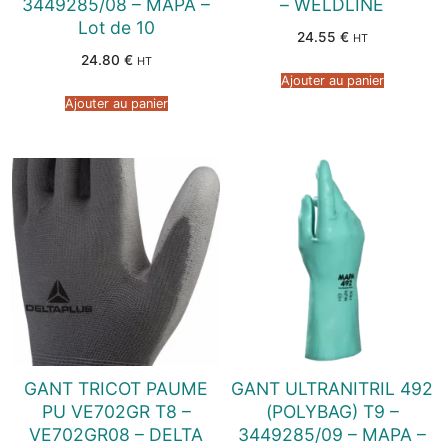
3449285/08 – MAPA –
– WELDLINE
Lot de 10
24.55
€
HT
24.80
€
HT
Ajouter au panier
Ajouter au panier
GANT TRICOT PAUME
GANT ULTRANITRIL 492
PU VE702GR T8 –
(POLYBAG) T9 –
VE702GR08 – DELTA
3449285/09 – MAPA –