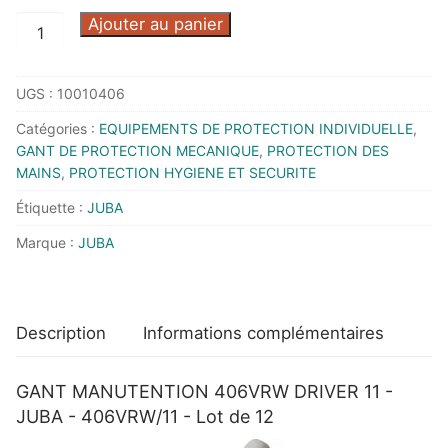
quantité
Ajouter au panier
de
GANT
UGS :
10010406
MANUTENTION
406VRW
Catégories :
EQUIPEMENTS DE PROTECTION INDIVIDUELLE
,
DRIVER
GANT DE PROTECTION MECANIQUE
,
PROTECTION DES
11
MAINS
,
PROTECTION HYGIENE ET SECURITE
-
Étiquette :
JUBA
JUBA
Marque :
JUBA
-
406VRW/11
-
Lot
Description
Informations complémentaires
de
12
GANT MANUTENTION 406VRW DRIVER 11 -
JUBA - 406VRW/11 - Lot de 12