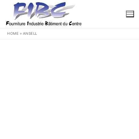
Aller
au
contenu
HOME
»
ANSELL