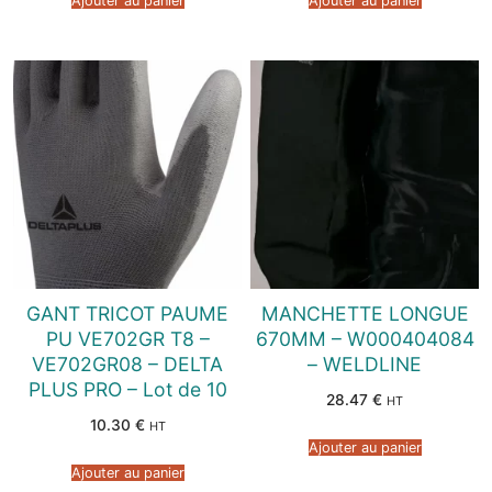
Ajouter au panier
Ajouter au panier
GANT TRICOT PAUME
MANCHETTE LONGUE
PU VE702GR T8 –
670MM – W000404084
VE702GR08 – DELTA
– WELDLINE
PLUS PRO – Lot de 10
28.47
€
HT
10.30
€
HT
Ajouter au panier
Ajouter au panier