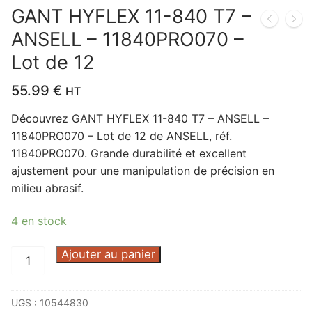
GANT HYFLEX 11-840 T7 –
ANSELL – 11840PRO070 –
Lot de 12
55.99
€
HT
Découvrez GANT HYFLEX 11-840 T7 – ANSELL –
11840PRO070 – Lot de 12 de ANSELL, réf.
11840PRO070. Grande durabilité et excellent
ajustement pour une manipulation de précision en
milieu abrasif.
4 en stock
quantité
Ajouter au panier
de
GANT
UGS :
10544830
HYFLEX