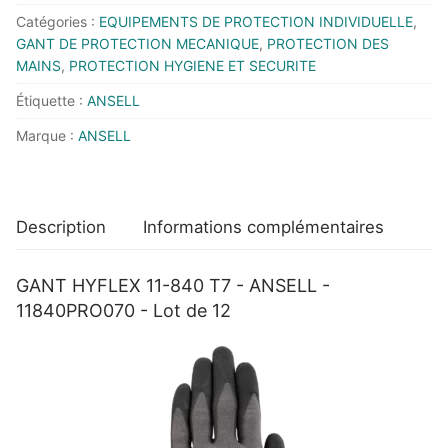
11-
Catégories :
EQUIPEMENTS DE PROTECTION INDIVIDUELLE
,
840
GANT DE PROTECTION MECANIQUE
,
PROTECTION DES
T7
MAINS
,
PROTECTION HYGIENE ET SECURITE
-
Étiquette :
ANSELL
ANSELL
Marque :
ANSELL
-
11840PRO070
-
Lot
Description
Informations complémentaires
de
12
GANT HYFLEX 11-840 T7 - ANSELL -
11840PRO070 - Lot de 12