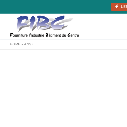
Aller
LE
au
contenu
HOME
»
ANSELL