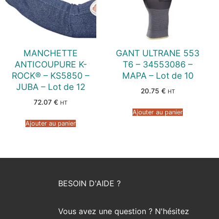
MANCHETTE
GANT ULTRANE 553
ANTICOUPURE K-
T6 – 34553086 –
ROCK® – KS5850 –
MAPA – Lot de 10
JUBA – Lot de 12
20.75
€
HT
72.07
€
HT
Ajouter au panier
Ajouter au panier
BESOIN D'AIDE ?
Vous avez une question ? N'hésitez