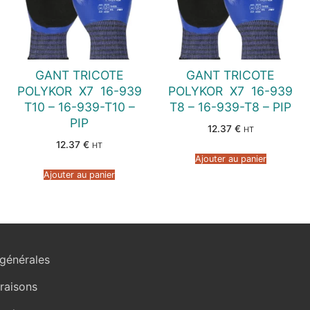
GANT TRICOTE
GANT TRICOTE
POLYKOR  X7  16-939
POLYKOR  X7  16-939
T10 – 16-939-T10 –
T8 – 16-939-T8 – PIP
PIP
12.37
€
HT
12.37
€
HT
Ajouter au panier
Ajouter au panier
générales
vraisons