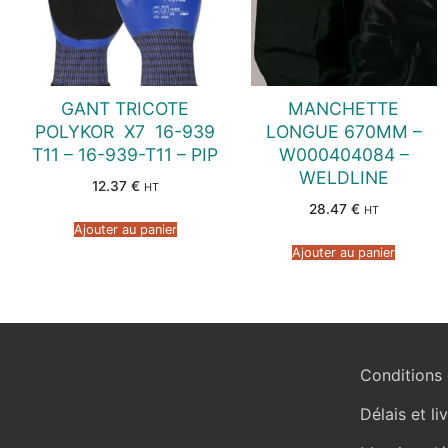
GANT TRICOTE
MANCHETTE
POLYKOR  X7  16-939
LONGUE 670MM –
T11 – 16-939-T11 – PIP
W000404084 –
WELDLINE
12.37
€
HT
28.47
€
HT
Ajouter au panier
Ajouter au panier
Conditions 
Délais et li