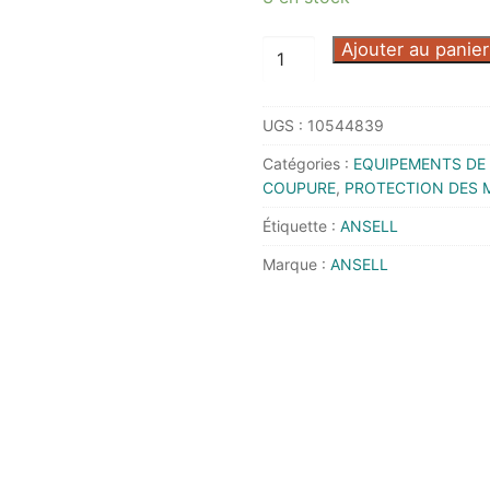
quantité
Ajouter au panier
de
GANT
UGS :
10544839
HYFLEX
11-
Catégories :
EQUIPEMENTS DE 
561
COUPURE
,
PROTECTION DES 
T10
Étiquette :
ANSELL
-
Marque :
ANSELL
ANSELL
-
11561PRO100
-
Lot
de
12