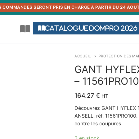
S COMMANDES SERONT PRIS EN CHARGE À PARTIR DU 24 AOUT
Catalogue DOMPRO 2026
ACCUEIL
PROTECTION DES MA
GANT HYFLEX
– 11561PRO10
164.27
€
HT
Découvrez GANT HYFLEX 11
ANSELL, réf. 11561PRO100. 
contre les coupures.
3 en stock