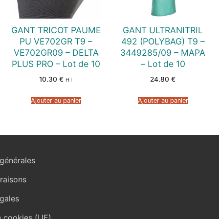
GANT TRICOT PAUME
GANT ULTRANITRIL
PU VE702GR T9 –
492 (POLYBAG) T9 –
VE702GR09 – DELTA
3449285/09 – MAPA
PLUS PRO – Lot de 10
– Lot de 10
10.30
€
24.80
€
HT
Ajouter au panier
Ajouter au panier
générales
vraisons
gales
e cookies (UE)