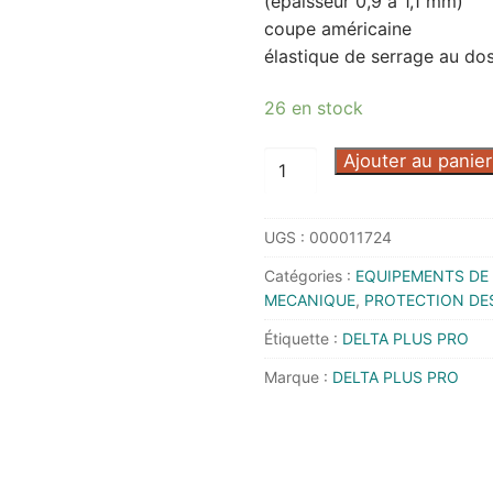
(épaisseur 0,9 à 1,1 mm)
coupe américaine
élastique de serrage au dos
26 en stock
quantité
Ajouter au panier
de
GANT
UGS :
000011724
FLEUR
DE
Catégories :
EQUIPEMENTS DE 
BOVIN
MECANIQUE
,
PROTECTION DE
FBN49
Étiquette :
DELTA PLUS PRO
T9
Marque :
DELTA PLUS PRO
-
DELTA
PLUS
PRO
-