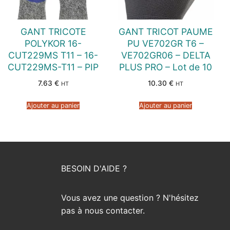
GANT TRICOTE
GANT TRICOT PAUME
POLYKOR 16-
PU VE702GR T6 –
CUT229MS T11 – 16-
VE702GR06 – DELTA
CUT229MS-T11 – PIP
PLUS PRO – Lot de 10
7.63
€
10.30
€
HT
HT
Ajouter au panier
Ajouter au panier
BESOIN D'AIDE ?
Vous avez une question ? N'hésitez
pas à nous contacter.