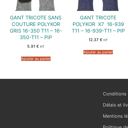
GANT TRICOTE SANS
GANT TRICOTE
COUTURE POLYKOR
POLYKOR  X7  16-939
GRIS 16-350 T11 – 16-
T11 – 16-939-T11 – PIP
350-T11 – PIP
12.37
€
HT
5.91
€
HT
Ajouter au panier
Ajouter au panier
Conditions 
Délais et li
Mentions lé
Politique d