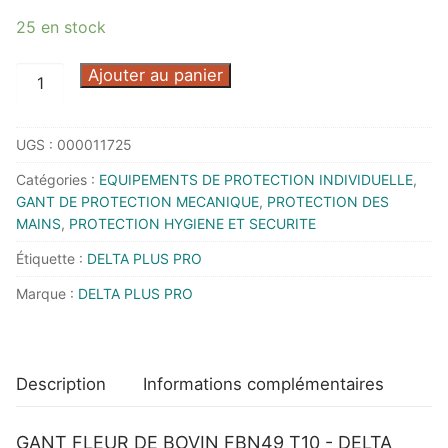
25 en stock
quantité
Ajouter au panier
de
GANT
UGS :
000011725
FLEUR
DE
Catégories :
EQUIPEMENTS DE PROTECTION INDIVIDUELLE
,
BOVIN
GANT DE PROTECTION MECANIQUE
,
PROTECTION DES
FBN49
MAINS
,
PROTECTION HYGIENE ET SECURITE
T10
Étiquette :
DELTA PLUS PRO
-
Marque :
DELTA PLUS PRO
DELTA
PLUS
PRO
-
Description
Informations complémentaires
FBN4910
-
GANT FLEUR DE BOVIN FBN49 T10 - DELTA