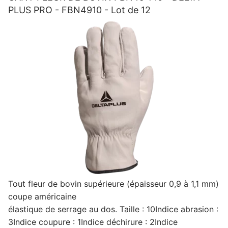
Lot
PLUS PRO - FBN4910 - Lot de 12
de
12
Tout fleur de bovin supérieure (épaisseur 0,9 à 1,1 mm)
coupe américaine
élastique de serrage au dos. Taille : 10Indice abrasion :
3Indice coupure : 1Indice déchirure : 2Indice