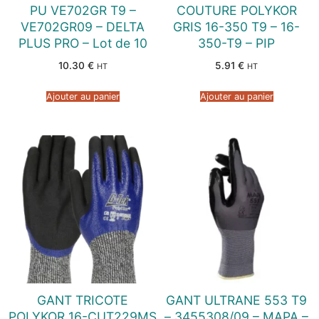
PU VE702GR T9 –
COUTURE POLYKOR
VE702GR09 – DELTA
GRIS 16-350 T9 – 16-
PLUS PRO – Lot de 10
350-T9 – PIP
10.30
€
5.91
€
HT
HT
Ajouter au panier
Ajouter au panier
GANT TRICOTE
GANT ULTRANE 553 T9
POLYKOR 16-CUT229MS
– 3455308/09 – MAPA –