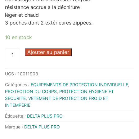
résistance accrue à la déchirure
léger et chaud
3 poches dont 2 extérieures zippées.
10 en stock
quantité
Ajouter au panier
de
GILET
UGS :
10011903
DOUDOUNE
G-
Catégories :
EQUIPEMENTS DE PROTECTION INDIVIDUELLE
,
DOON
PROTECTION DU CORPS
,
PROTECTION HYGIENE ET
NOIR
SECURITE
,
VETEMENT DE PROTECTION FROID ET
INTEMPERIE
M
-
Étiquette :
DELTA PLUS PRO
GDOONNRTM
Marque :
DELTA PLUS PRO
-
DELTA