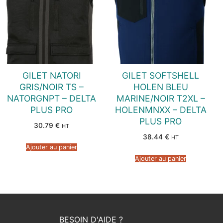
GILET NATORI
GILET SOFTSHELL
GRIS/NOIR TS –
HOLEN BLEU
NATORGNPT – DELTA
MARINE/NOIR T2XL –
PLUS PRO
HOLENMNXX – DELTA
PLUS PRO
30.79
€
HT
38.44
€
HT
Ajouter au panier
Ajouter au panier
BESOIN D'AIDE ?