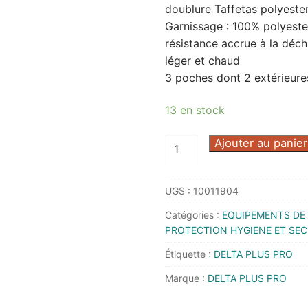
doublure Taffetas polyeste
Garnissage : 100% polyeste
résistance accrue à la déch
léger et chaud
3 poches dont 2 extérieure
13 en stock
quantité
Ajouter au panier
de
GILET
UGS :
10011904
DOUDOUNE
G-
Catégories :
EQUIPEMENTS DE 
DOON
PROTECTION HYGIENE ET SEC
NOIR
Étiquette :
DELTA PLUS PRO
L
Marque :
DELTA PLUS PRO
-
GDOONNRGT