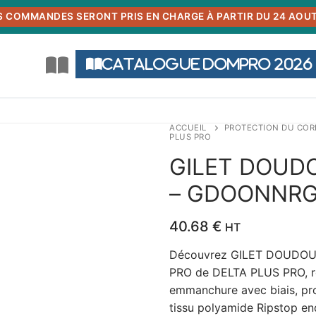
S COMMANDES SERONT PRIS EN CHARGE À PARTIR DU 24 AOUT
Catalogue DOMPRO 2026
ACCUEIL
PROTECTION DU COR
PLUS PRO
GILET DOUD
– GDOONNRGT
40.68
€
HT
Découvrez GILET DOUDOU
PRO de DELTA PLUS PRO, réf
emmanchure avec biais, pro
tissu polyamide Ripstop en