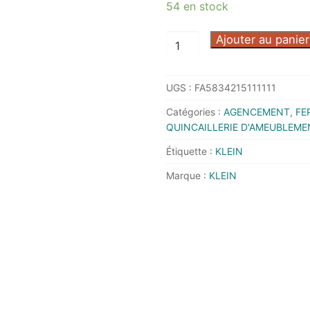
54 en stock
quantité
Ajouter au panier
de
GARNITURE
UGS :
FA5834215111111
ROLL
12
Catégories :
AGENCEMENT
,
FE
-
QUINCAILLERIE D'AMEUBLEME
3104
Étiquette :
KLEIN
-
Marque :
KLEIN
KLEIN