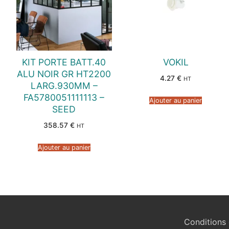
KIT PORTE BATT.40
VOKIL
ALU NOIR GR HT2200
4.27
€
HT
LARG.930MM –
FA5780051111113 –
Ajouter au panier
SEED
358.57
€
HT
Ajouter au panier
Conditions 