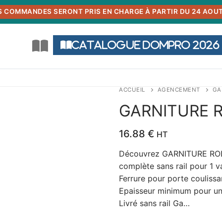
S COMMANDES SERONT PRIS EN CHARGE À PARTIR DU 24 AOUT
Catalogue DOMPRO 2026
ACCUEIL
AGENCEMENT
GA
GARNITURE RO
16.88
€
HT
Découvrez GARNITURE ROLL 
complète sans rail pour 1 va
Ferrure pour porte coulissan
Epaisseur minimum pour un
Livré sans rail Ga…