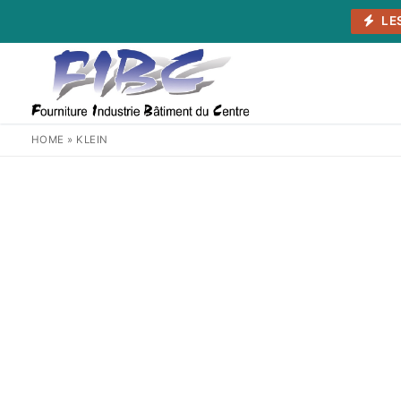
Aller
LE
au
contenu
HOME
»
KLEIN