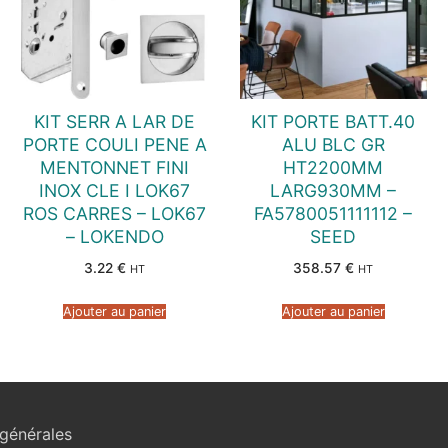
KIT SERR A LAR DE
KIT PORTE BATT.40
PORTE COULI PENE A
ALU BLC GR
MENTONNET FINI
HT2200MM
INOX CLE I LOK67
LARG930MM –
ROS CARRES – LOK67
FA5780051111112 –
– LOKENDO
SEED
3.22
€
358.57
€
HT
HT
Ajouter au panier
Ajouter au panier
générales