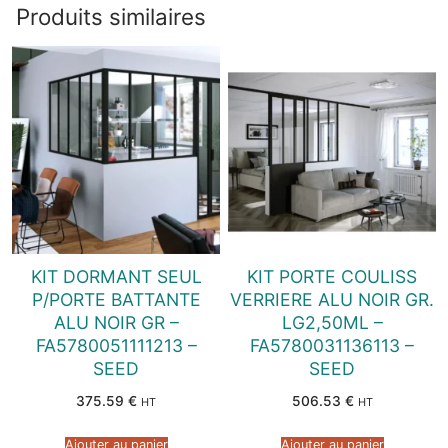
Produits similaires
KIT DORMANT SEUL
KIT PORTE COULISS
P/PORTE BATTANTE
VERRIERE ALU NOIR GR.
ALU NOIR GR –
LG2,50ML –
FA5780051111213 –
FA5780031136113 –
SEED
SEED
375.59
€
506.53
€
HT
HT
Ajouter au panier
Ajouter au panier