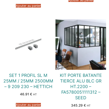
Ajouter au panier
Ajouter au panier
SET 1 PROFIL SL M
KIT PORTE BATANTE
25MM / 25MM 2500MM
TIERCE ALU BLC GR
– 9 209 230 – HETTICH
HT.2200 –
FA5780051111312 –
46.91
€
HT
SEED
Ajouter au panier
345.29
€
HT