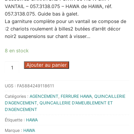
VANTAIL – 057.3138.075 – HAWA de HAWA, réf.
057.3138.075. Guide bas à galet.
La garniture complète pour un vantail se compose de
:2 chariots roulement à billes2 butées d’arrêt décor
noir2 suspensions sur chant à visser…
8 en stock
quantité
Ajouter au panier
de
GARNITURE
UGS :
FA5884249118611
PORTA
60
Catégories :
AGENCEMENT
,
FERRURE HAWA
,
QUINCAILLERIE
HC
D'AGENCEMENT
,
QUINCAILLERIE D'AMEUBLEMENT ET
N
D'AGENCEMENT
OIR
Étiquette :
HAWA
1
Marque :
HAWA
VANTAIL