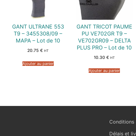
GANT ULTRANE 553
GANT TRICOT PAUME
T9 – 3455308/09 –
PU VE702GR T9 –
MAPA – Lot de 10
VE702GR09 – DELTA
PLUS PRO – Lot de 10
20.75
€
HT
10.30
€
HT
Ajouter au panier
Ajouter au panier
Conditions 
Délais et li