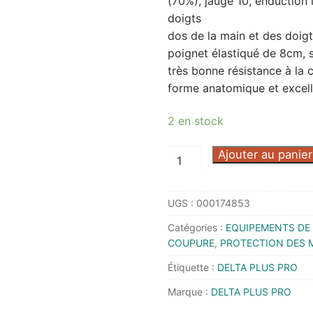
(70%), jauge 10, enduction 
doigts
dos de la main et des doigt
poignet élastiqué de 8cm, su
très bonne résistance à la 
forme anatomique et excell
2 en stock
quantité
Ajouter au panier
de
GANT
UGS :
000174853
VENICUT
45
Catégories :
EQUIPEMENTS DE 
T11
COUPURE
,
PROTECTION DES 
-
Étiquette :
DELTA PLUS PRO
DELTA
Marque :
DELTA PLUS PRO
PLUS
PRO