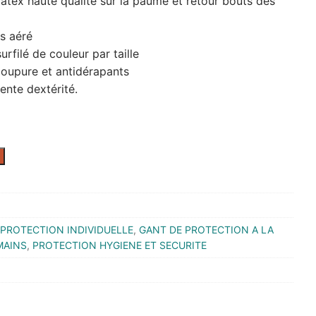
latex haute qualité sur la paume et retour bouts des
s aéré
rfilé de couleur par taille
coupure et antidérapants
ente dextérité.
PROTECTION INDIVIDUELLE
,
GANT DE PROTECTION A LA
MAINS
,
PROTECTION HYGIENE ET SECURITE