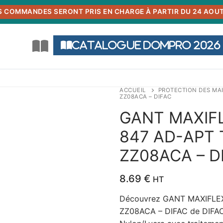
S COMMANDES SERONT PRIS EN CHARGE À PARTIR DU 24 AOUT
Catalogue DOMPRO 2026
ACCUEIL
PROTECTION DES MA
ZZ08ACA – DIFAC
GANT MAXIF
847 AD-APT 
ZZ08ACA – D
8.69
€
HT
Découvrez GANT MAXIFLE
ZZ08ACA – DIFAC de DIFAC,