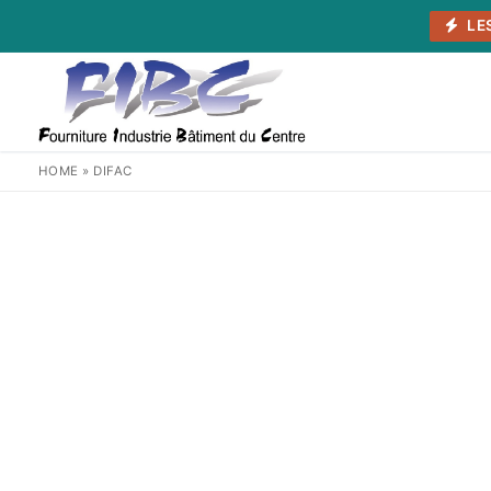
Aller
LE
au
contenu
HOME
»
DIFAC