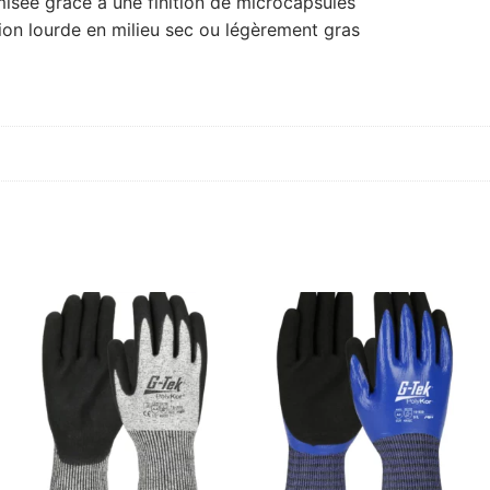
imisée grâce à une finition de microcapsules
ion lourde en milieu sec ou légèrement gras