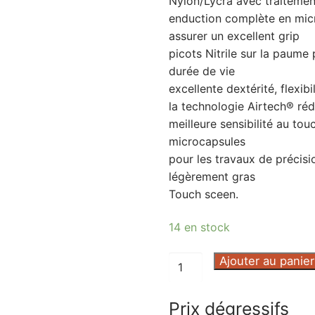
Nylon/Lycra avec traitemen
enduction complète en micr
assurer un excellent grip
picots Nitrile sur la paume
durée de vie
excellente dextérité, flexibi
la technologie Airtech® rédu
meilleure sensibilité au tou
microcapsules
pour les travaux de précisi
légèrement gras
Touch sceen.
14 en stock
quantité
Ajouter au panier
de
GANT
Prix dégressifs
MAXIFLEX