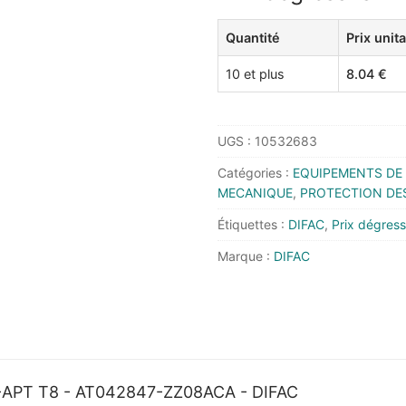
ENDURANCE
Quantité
Prix unita
42-
847
10 et plus
8.04
€
AD-
APT
T8
UGS :
10532683
-
Catégories :
EQUIPEMENTS DE 
AT042847-
MECANIQUE
,
PROTECTION DE
ZZ08ACA
-
Étiquettes :
DIFAC
,
Prix dégress
DIFAC
Marque :
DIFAC
PT T8 - AT042847-ZZ08ACA - DIFAC