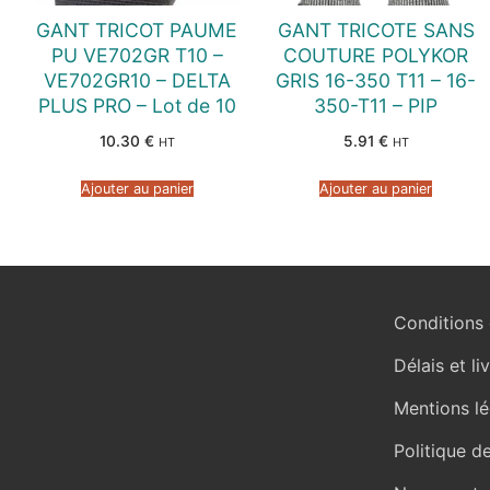
GANT TRICOT PAUME
GANT TRICOTE SANS
PU VE702GR T10 –
COUTURE POLYKOR
VE702GR10 – DELTA
GRIS 16-350 T11 – 16-
PLUS PRO – Lot de 10
350-T11 – PIP
10.30
€
5.91
€
HT
HT
Ajouter au panier
Ajouter au panier
Conditions 
Délais et li
Mentions lé
Politique d