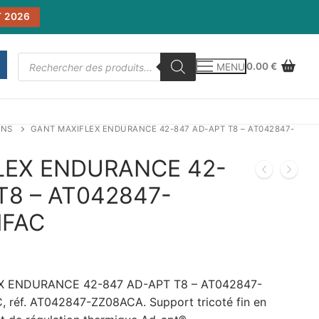
 2026
Recherche
0.00
€
MENU
de
produits
INS
GANT MAXIFLEX ENDURANCE 42-847 AD-APT T8 – AT042847-
LEX ENDURANCE 42-
T8 – AT042847-
IFAC
X ENDURANCE 42-847 AD-APT T8 – AT042847-
 réf. AT042847-ZZ08ACA. Support tricoté fin en