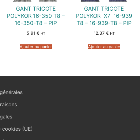
GANT TRICOTE
GANT TRICOTE
POLYKOR 16-350 T8 –
POLYKOR  X7  16-939
16-350-T8 – PIP
T8 – 16-939-T8 – PIP
5.91
€
12.37
€
HT
HT
Ajouter au panier
Ajouter au panier
générales
vraisons
gales
e cookies (UE)