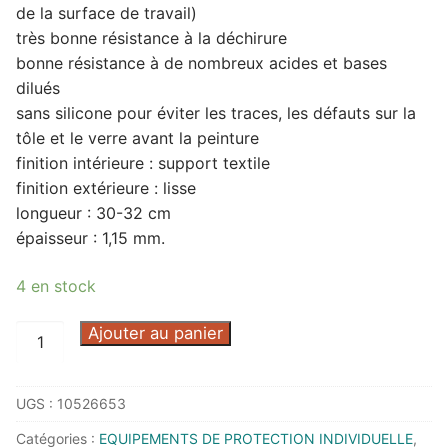
de la surface de travail)
très bonne résistance à la déchirure
bonne résistance à de nombreux acides et bases
dilués
sans silicone pour éviter les traces, les défauts sur la
tôle et le verre avant la peinture
finition intérieure : support textile
finition extérieure : lisse
longueur : 30-32 cm
épaisseur : 1,15 mm.
4 en stock
quantité
Ajouter au panier
de
GANT
UGS :
10526653
JERSETTE
300
Catégories :
EQUIPEMENTS DE PROTECTION INDIVIDUELLE
,