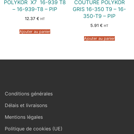
POLYKOR  X7  16-939 T8
COUTURE POLYKOR
– 16-939-T8 – PIP
GRIS 16-350 T9 – 16-
350-T9 – PIP
12.37
€
HT
5.91
€
HT
Ajouter au panier
Ajouter au panier
Conditions générales
Délais et livraisons
Mentions légales
Politique de cookies (UE)