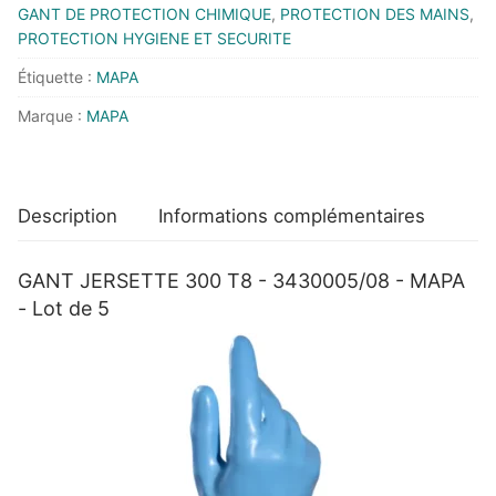
T8
GANT DE PROTECTION CHIMIQUE
,
PROTECTION DES MAINS
,
-
PROTECTION HYGIENE ET SECURITE
3430005/08
Étiquette :
MAPA
-
Marque :
MAPA
MAPA
-
Lot
de
Description
Informations complémentaires
5
GANT JERSETTE 300 T8 - 3430005/08 - MAPA
- Lot de 5