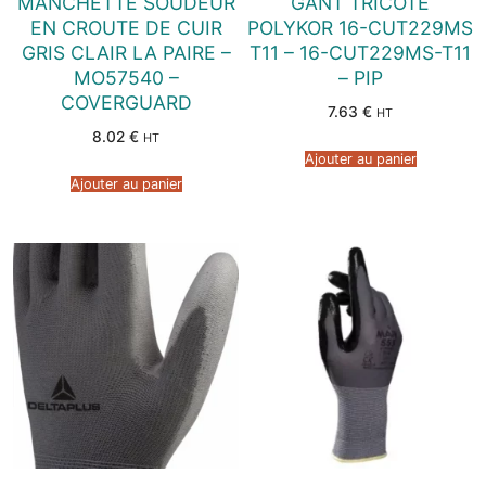
MANCHETTE SOUDEUR
GANT TRICOTE
EN CROUTE DE CUIR
POLYKOR 16-CUT229MS
GRIS CLAIR LA PAIRE –
T11 – 16-CUT229MS-T11
MO57540 –
– PIP
COVERGUARD
7.63
€
HT
8.02
€
HT
Ajouter au panier
Ajouter au panier