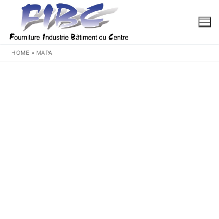
Aller
au
contenu
HOME
»
MAPA