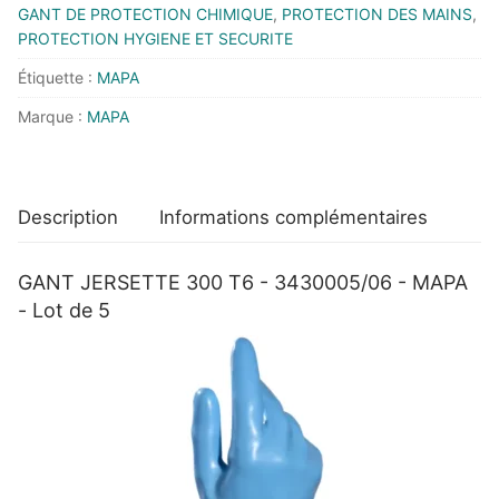
T6
GANT DE PROTECTION CHIMIQUE
,
PROTECTION DES MAINS
,
-
PROTECTION HYGIENE ET SECURITE
3430005/06
Étiquette :
MAPA
-
Marque :
MAPA
MAPA
-
Lot
de
Description
Informations complémentaires
5
GANT JERSETTE 300 T6 - 3430005/06 - MAPA
- Lot de 5