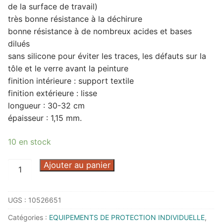
de la surface de travail)
très bonne résistance à la déchirure
bonne résistance à de nombreux acides et bases
dilués
sans silicone pour éviter les traces, les défauts sur la
tôle et le verre avant la peinture
finition intérieure : support textile
finition extérieure : lisse
longueur : 30-32 cm
épaisseur : 1,15 mm.
10 en stock
quantité
Ajouter au panier
de
GANT
UGS :
10526651
JERSETTE
300
Catégories :
EQUIPEMENTS DE PROTECTION INDIVIDUELLE
,