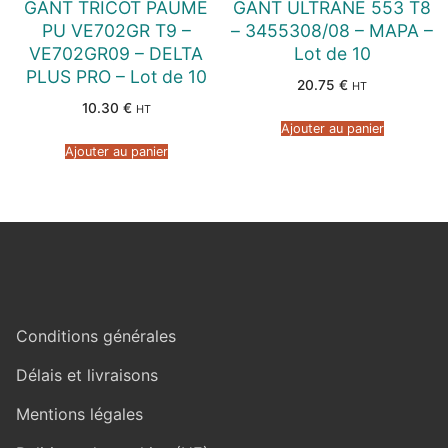
GANT TRICOT PAUME
GANT ULTRANE 553 T8
PU VE702GR T9 –
– 3455308/08 – MAPA –
VE702GR09 – DELTA
Lot de 10
PLUS PRO – Lot de 10
20.75
€
HT
10.30
€
HT
Ajouter au panier
Ajouter au panier
Conditions générales
Délais et livraisons
Mentions légales