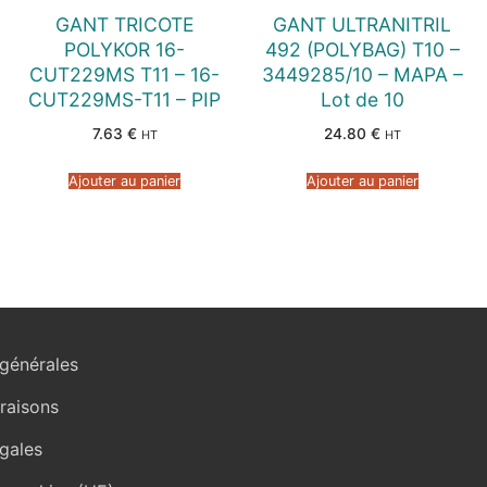
GANT TRICOTE
GANT ULTRANITRIL
POLYKOR 16-
492 (POLYBAG) T10 –
CUT229MS T11 – 16-
3449285/10 – MAPA –
CUT229MS-T11 – PIP
Lot de 10
7.63
€
24.80
€
HT
HT
Ajouter au panier
Ajouter au panier
générales
vraisons
gales