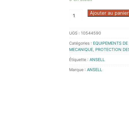
quantité
Ajouter au panier
de
GANT
UGS :
10544590
HYFLEX
48-
Catégories :
EQUIPEMENTS DE 
101
MECANIQUE
,
PROTECTION DE
T7
Étiquette :
ANSELL
-
Marque :
ANSELL
ANSELL
-
48101070
-
Lot
de
12