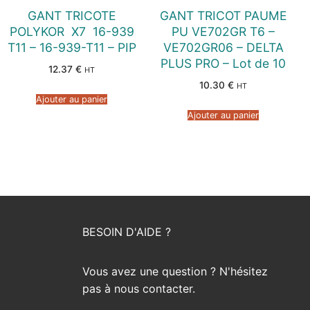
GANT TRICOTE
GANT TRICOT PAUME
POLYKOR  X7  16-939
PU VE702GR T6 –
T11 – 16-939-T11 – PIP
VE702GR06 – DELTA
PLUS PRO – Lot de 10
12.37
€
HT
10.30
€
HT
Ajouter au panier
Ajouter au panier
BESOIN D'AIDE ?
Vous avez une question ? N'hésitez
pas à nous contacter.