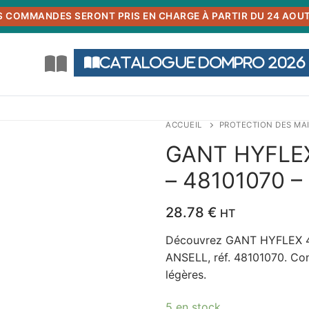
S COMMANDES SERONT PRIS EN CHARGE À PARTIR DU 24 AOUT
Catalogue DOMPRO 2026
ACCUEIL
PROTECTION DES MA
GANT HYFLEX
– 48101070 – 
28.78
€
HT
Découvrez GANT HYFLEX 48
ANSELL, réf. 48101070. Con
légères.
5 en stock