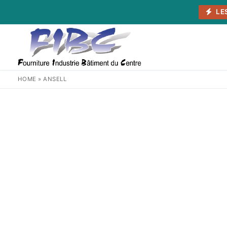
Aller
LE
au
contenu
HOME
»
ANSELL