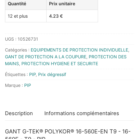
Quantité
Prix unitaire
POLYKOR®
16-
12 et plus
4.23
€
560E-
EN
T9
UGS :
10526731
-
Catégories :
EQUIPEMENTS DE PROTECTION INDIVIDUELLE
,
16-
GANT DE PROTECTION A LA COUPURE
,
PROTECTION DES
560E
MAINS
,
PROTECTION HYGIENE ET SECURITE
-
Étiquettes :
PIP
,
Prix dégressif
T9
-
Marque :
PIP
PIP
Description
Informations complémentaires
GANT G-TEK® POLYKOR® 16-560E-EN T9 - 16-