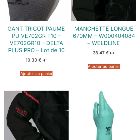
GANT TRICOT PAUME
MANCHETTE LONGUE
PU VE702GR T10 –
670MM – W000404084
VE702GR10 – DELTA
– WELDLINE
PLUS PRO – Lot de 10
28.47
€
HT
10.30
€
HT
Ajouter au panier
Ajouter au panier