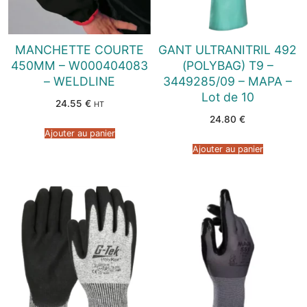
MANCHETTE COURTE
GANT ULTRANITRIL 492
450MM – W000404083
(POLYBAG) T9 –
– WELDLINE
3449285/09 – MAPA –
Lot de 10
24.55
€
HT
24.80
€
Ajouter au panier
Ajouter au panier