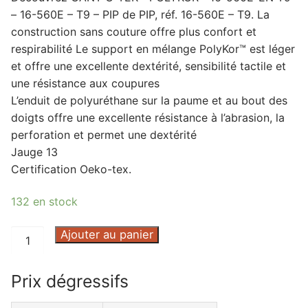
– 16-560E – T9 – PIP de PIP, réf. 16-560E – T9. La
construction sans couture offre plus confort et
respirabilité Le support en mélange PolyKor™ est léger
et offre une excellente dextérité, sensibilité tactile et
une résistance aux coupures
L’enduit de polyuréthane sur la paume et au bout des
doigts offre une excellente résistance à l’abrasion, la
perforation et permet une dextérité
Jauge 13
Certification Oeko-tex.
132 en stock
quantité
Ajouter au panier
de
GANT
Prix dégressifs
G-
TEK®