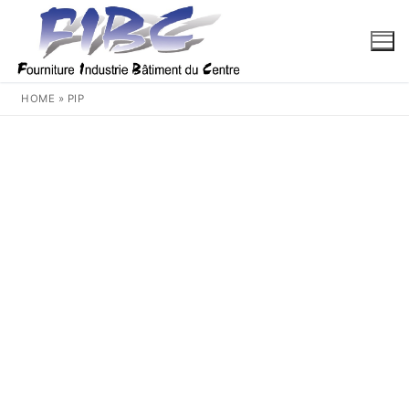
Aller
au
contenu
HOME
»
PIP