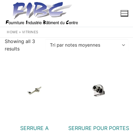
Aller
au
contenu
HOME
»
VITRINES
Showing all 3
Trié
results
par
note
moyenne
SERRURE A
SERRURE POUR PORTES