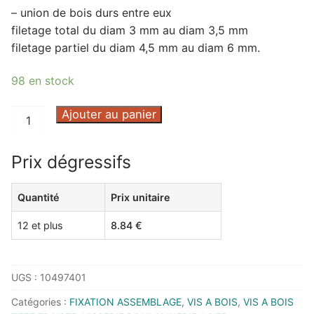
– union de bois durs entre eux
filetage total du diam 3 mm au diam 3,5 mm
filetage partiel du diam 4,5 mm au diam 6 mm.
98 en stock
quantité
Ajouter au panier
de
VIS
Prix dégressifs
TETE
FRAISEE
Quantité
Prix unitaire
TORX
GAMME
12 et plus
8.84
€
TP-
TO
4,5/30
UGS :
10497401
BICHROMATE
Catégories :
FIXATION ASSEMBLAGE
,
VIS A BOIS
,
VIS A BOIS
BTE