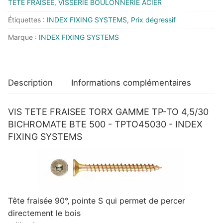
TETE FRAISEE
,
VISSERIE BOULONNERIE ACIER
500
-
Étiquettes :
INDEX FIXING SYSTEMS
,
Prix dégressif
TPTO45030
Marque :
INDEX FIXING SYSTEMS
-
INDEX
FIXING
SYSTEMS
Description
Informations complémentaires
VIS TETE FRAISEE TORX GAMME TP-TO 4,5/30
BICHROMATE BTE 500 - TPTO45030 - INDEX
FIXING SYSTEMS
Tête fraisée 90°, pointe S qui permet de percer
directement le bois