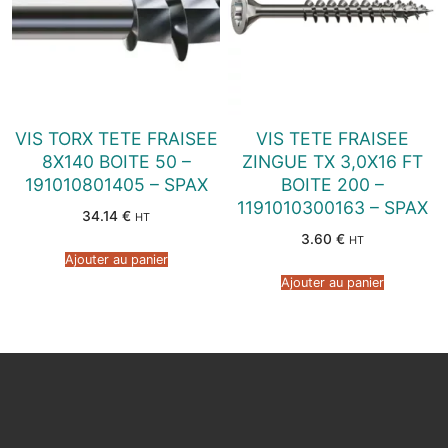
VIS TORX TETE FRAISEE
VIS TETE FRAISEE
8X140 BOITE 50 –
ZINGUE TX 3,0X16 FT
191010801405 – SPAX
BOITE 200 –
1191010300163 – SPAX
34.14
€
HT
3.60
€
HT
Ajouter au panier
Ajouter au panier