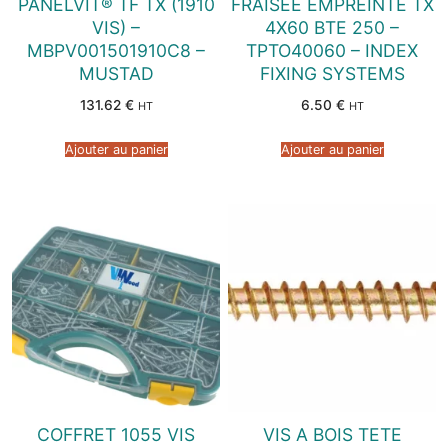
PANELVIT® TF TX (1910
FRAISEE EMPREINTE TX
VIS) –
4X60 BTE 250 –
MBPV001501910C8 –
TPTO40060 – INDEX
MUSTAD
FIXING SYSTEMS
131.62
€
6.50
€
HT
HT
Ajouter au panier
Ajouter au panier
COFFRET 1055 VIS
VIS A BOIS TETE