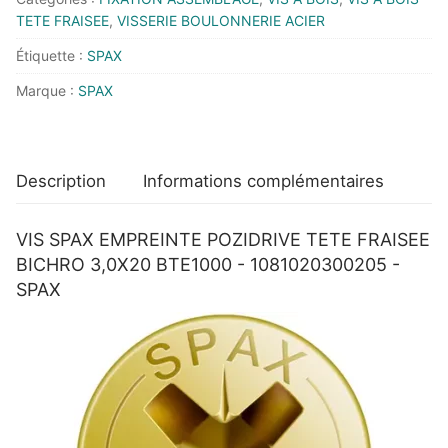
POZIDRIVE
TETE FRAISEE
,
VISSERIE BOULONNERIE ACIER
TETE
Étiquette :
SPAX
FRAISEE
Marque :
SPAX
BICHRO
3,0X20
BTE1000
-
Description
Informations complémentaires
1081020300205
-
VIS SPAX EMPREINTE POZIDRIVE TETE FRAISEE
SPAX
BICHRO 3,0X20 BTE1000 - 1081020300205 -
SPAX