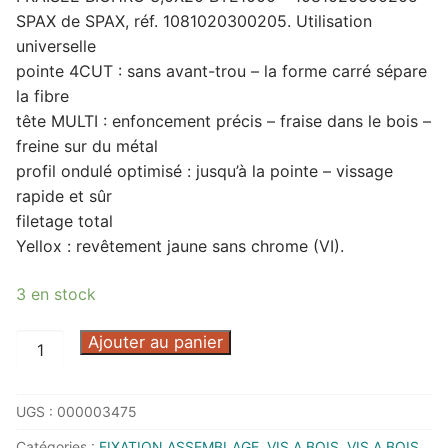
SPAX de SPAX, réf. 1081020300205. Utilisation
universelle
pointe 4CUT : sans avant-trou – la forme carré sépare
la fibre
tête MULTI : enfoncement précis – fraise dans le bois –
freine sur du métal
profil ondulé optimisé : jusqu’à la pointe – vissage
rapide et sûr
filetage total
Yellox : revêtement jaune sans chrome (VI).
3 en stock
quantité
Ajouter au panier
de
VIS
UGS :
000003475
SPAX
EMPREINTE
Catégories :
FIXATION ASSEMBLAGE
,
VIS A BOIS
,
VIS A BOIS