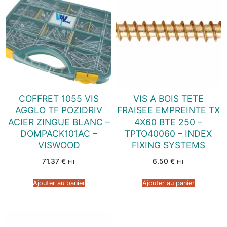
COFFRET 1055 VIS
VIS A BOIS TETE
AGGLO TF POZIDRIV
FRAISEE EMPREINTE TX
ACIER ZINGUE BLANC –
4X60 BTE 250 –
DOMPACK101AC –
TPTO40060 – INDEX
VISWOOD
FIXING SYSTEMS
71.37
€
6.50
€
HT
HT
Ajouter au panier
Ajouter au panier