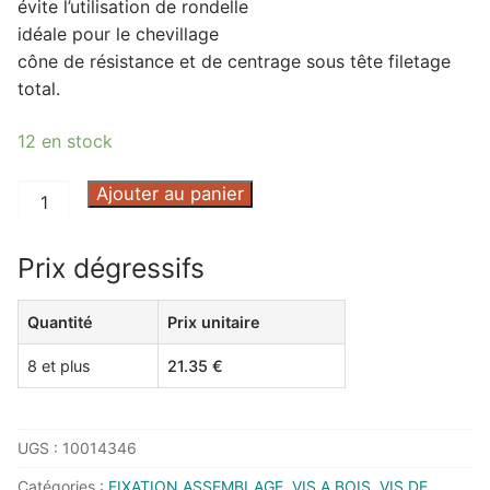
évite l’utilisation de rondelle
idéale pour le chevillage
cône de résistance et de centrage sous tête filetage
total.
12 en stock
quantité
Ajouter au panier
de
VIS
Prix dégressifs
PENTURE
6
Quantité
Prix unitaire
LOBES
AC
8 et plus
21.35
€
ZN
NOIR
6.0
UGS :
10014346
X
Catégories :
FIXATION ASSEMBLAGE
,
VIS A BOIS
,
VIS DE