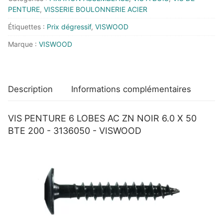
50
PENTURE
,
VISSERIE BOULONNERIE ACIER
BTE
200
Étiquettes :
Prix dégressif
,
VISWOOD
-
Marque :
VISWOOD
3136050
-
VISWOOD
Description
Informations complémentaires
VIS PENTURE 6 LOBES AC ZN NOIR 6.0 X 50
BTE 200 - 3136050 - VISWOOD