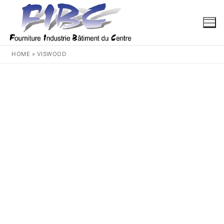
Aller
au
contenu
HOME
»
VISWOOD