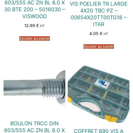
603/555 AC ZN BL 6.0 X
VIS POELIER TR LARGE
30 BTE 200 – 5016030 –
4X20 TBC PZ –
VISWOOD
00654X20TT00TG18 –
ITAR
12.99
€
HT
4.05
€
HT
Ajouter au panier
Ajouter au panier
BOULON TRCC DIN
603/555 AC ZN BL 8.0 X
COFFRET 690 VIS A