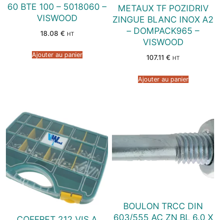
60 BTE 100 – 5018060 –
METAUX TF POZIDRIV
VISWOOD
ZINGUE BLANC INOX A2
– DOMPACK965 –
18.08
€
HT
VISWOOD
Ajouter au panier
107.11
€
HT
Ajouter au panier
BOULON TRCC DIN
603/555 AC ZN BL 6.0 X
COFFRET 212 VIS A