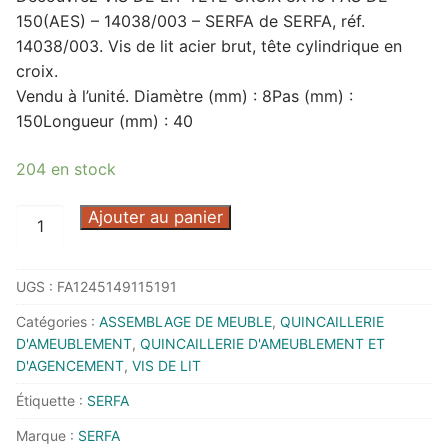
150(AES) – 14038/003 – SERFA de SERFA, réf.
14038/003. Vis de lit acier brut, tête cylindrique en
croix.
Vendu à l’unité. Diamètre (mm) : 8Pas (mm) :
150Longueur (mm) : 40
204 en stock
quantité
Ajouter au panier
de
VIS
UGS :
FA1245149115191
DE
LIT
Catégories :
ASSEMBLAGE DE MEUBLE
,
QUINCAILLERIE
TETE
D'AMEUBLEMENT
,
QUINCAILLERIE D'AMEUBLEMENT ET
CROIX
D'AGENCEMENT
,
VIS DE LIT
8X40
Étiquette :
SERFA
PAS
Marque :
SERFA
DE