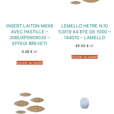
INSERT LAITON M6X9
LEMELLO HETRE N.10
AVEC PASTILLE –
53X19 X4 BTE DE 1000 –
30BUXP0609030 –
144010 – LAMELLO
EFFEGI BREVETI
45.55
€
HT
0.28
€
HT
Ajouter au panier
Ajouter au panier