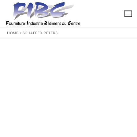
Aller
au
contenu
HOME
»
SCHAEFER-PETERS