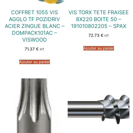
COFFRET 1055 VIS
VIS TORX TETE FRAISEE
AGGLO TF POZIDRIV
8X220 BOITE 50 –
ACIER ZINGUE BLANC –
191010802205 – SPAX
DOMPACK101AC –
72.73
€
HT
VISWOOD
Ajouter au panier
71.37
€
HT
Ajouter au panier