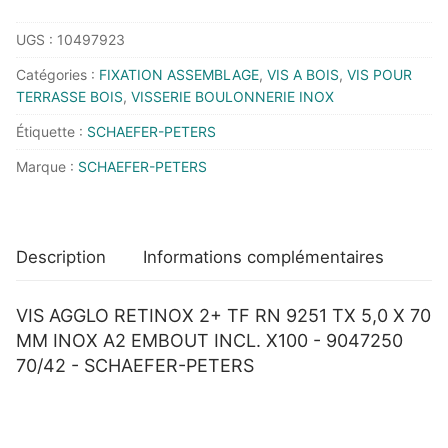
VIS
UGS :
10497923
AGGLO
RETINOX
Catégories :
FIXATION ASSEMBLAGE
,
VIS A BOIS
,
VIS POUR
2+
TERRASSE BOIS
,
VISSERIE BOULONNERIE INOX
TF
Étiquette :
SCHAEFER-PETERS
RN
Marque :
SCHAEFER-PETERS
9251
TX
5,0
X
Description
Informations complémentaires
70
MM
VIS AGGLO RETINOX 2+ TF RN 9251 TX 5,0 X 70
INOX
MM INOX A2 EMBOUT INCL. X100 - 9047250
A2
70/42 - SCHAEFER-PETERS
EMBOUT
INCL.
X100
-