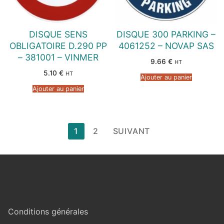
DISQUE SENS
DISQUE 300 PARKING –
OBLIGATOIRE D.290 PP
4061252 – NOVAP SAS
– 381001 – VINMER
9.66
€
HT
5.10
€
HT
Ajouter au panier
Ajouter au panier
Pagination
1
2
SUIVANT
des
publications
Conditions générales