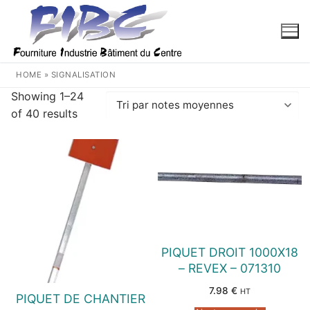
Aller
au
contenu
HOME
»
SIGNALISATION
Showing 1–24
Trié
of 40 results
par
note
moyenne
PIQUET DROIT 1000X18
– REVEX – 071310
7.98
€
HT
PIQUET DE CHANTIER