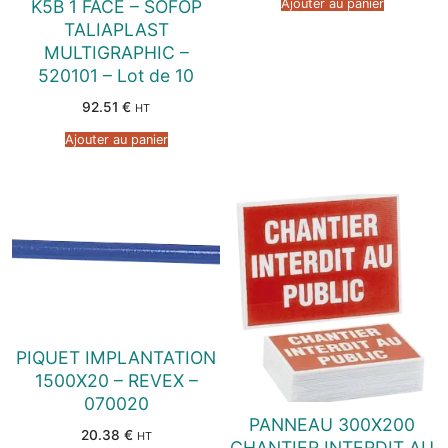
Ajouter au panier
K5B 1 FACE – SOFOP
TALIAPLAST
MULTIGRAPHIC –
520101 – Lot de 10
92.51
€
HT
Ajouter au panier
PIQUET IMPLANTATION
1500X20 – REVEX –
070020
PANNEAU 300X200
20.38
€
HT
CHANTIER INTERDIT AU