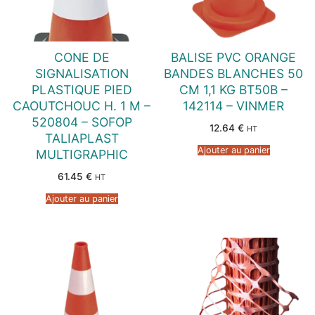
CONE DE
BALISE PVC ORANGE
SIGNALISATION
BANDES BLANCHES 50
PLASTIQUE PIED
CM 1,1 KG BT50B –
CAOUTCHOUC H. 1 M –
142114 – VINMER
520804 – SOFOP
12.64
€
HT
TALIAPLAST
Ajouter au panier
MULTIGRAPHIC
61.45
€
HT
Ajouter au panier