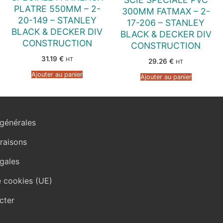
PLATRE 550MM – 2-
300MM FATMAX – 2-
20-149 – STANLEY
17-206 – STANLEY
BLACK & DECKER DIV
BLACK & DECKER DIV
CONSTRUCTION
CONSTRUCTION
31.19
€
HT
29.26
€
HT
Ajouter au panier
Ajouter au panier
générales
vraisons
gales
e cookies (UE)
cter