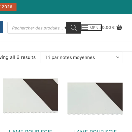
 2026
Recherche
0.00
€
MENU
de
produits
ing all 6 results
enne
LAME POUR SCIE
LAME POUR SCIE