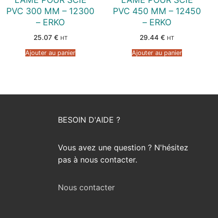
PVC 300 MM – 12300
PVC 450 MM – 12450
– ERKO
– ERKO
25.07
€
29.44
€
HT
HT
Ajouter au panier
Ajouter au panier
BESOIN D'AIDE ?
Vous avez une question ? N'hésitez
pas à nous contacter.
Nous contacter