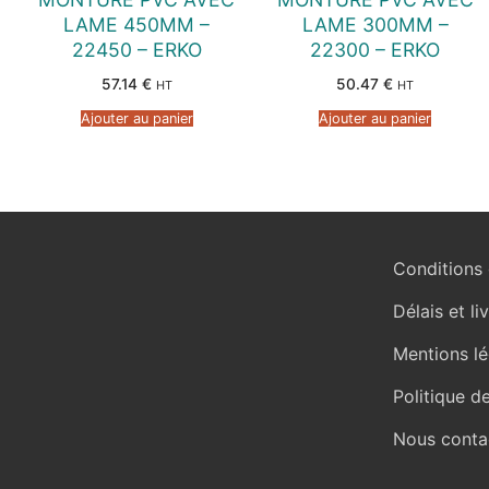
LAME 450MM –
LAME 300MM –
22450 – ERKO
22300 – ERKO
57.14
€
50.47
€
HT
HT
Ajouter au panier
Ajouter au panier
Conditions 
Délais et li
Mentions lé
Politique d
Nous conta