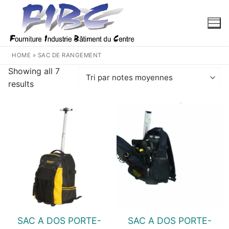
Aller
au
contenu
HOME
»
SAC DE RANGEMENT
Showing all 7
Trié
results
par
note
moyenne
SAC A DOS PORTE-
SAC A DOS PORTE-