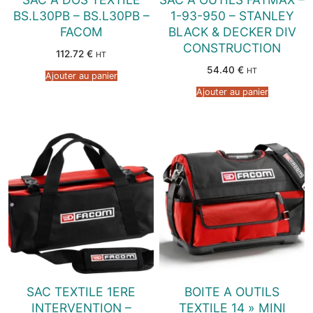
BS.L30PB – BS.L30PB –
1-93-950 – STANLEY
FACOM
BLACK & DECKER DIV
CONSTRUCTION
112.72
€
HT
54.40
€
HT
Ajouter au panier
Ajouter au panier
SAC TEXTILE 1ERE
BOITE A OUTILS
INTERVENTION –
TEXTILE 14 » MINI