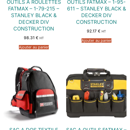
OUTILS A ROULETTES
OUTILS FATMAX – 1-95-
FATMAX – 1-79-215 –
611 – STANLEY BLACK &
STANLEY BLACK &
DECKER DIV
DECKER DIV
CONSTRUCTION
CONSTRUCTION
92.17
€
HT
98.31
€
HT
Ajouter au panier
Ajouter au panier
SAC A DOS TEXTILE
SAC A OUTILS FATMAX –