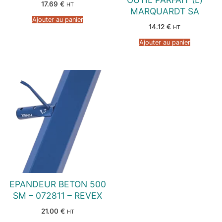
17.69
€
HT
MARQUARDT SA
Ajouter au panier
14.12
€
HT
Ajouter au panier
EPANDEUR BETON 500
SM – 072811 – REVEX
21.00
€
HT