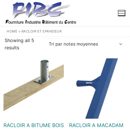
Aller
au
contenu
HOME
»
RACLOIR ET EPANDEUR
Showing all 5
Trié
results
par
note
moyenne
RACLOIR A BITUME BOIS
RACLOIR A MACADAM