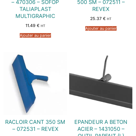
– 470306 – SOFOP
500 SM – 072511 –
TALIAPLAST
REVEX
MULTIGRAPHIC
25.37
€
HT
11.49
€
HT
Ajouter au panier
Ajouter au panier
RACLOIR CANT 350 SM
EPANDEUR A BETON
– 072531 – REVEX
ACIER – 1431050 –
OUTIL PARFAIT (L)