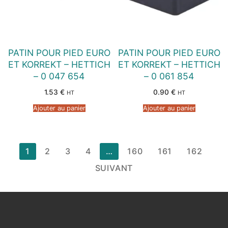
PATIN POUR PIED EURO
PATIN POUR PIED EURO
ET KORREKT – HETTICH
ET KORREKT – HETTICH
– 0 047 654
– 0 061 854
1.53
€
0.90
€
HT
HT
Ajouter au panier
Ajouter au panier
Pagination
1
2
3
4
…
160
161
162
des
SUIVANT
publications