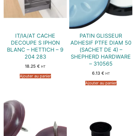
IT/IA/AT CACHE
PATIN GLISSEUR
DECOUPE S IPHON
ADHESIF PTFE DIAM 50
BLANC – HETTICH – 9
(SACHET DE 4) –
204 283
SHEPHERD HARDWARE
– 310565
18.25
€
HT
6.13
€
HT
Ajouter au panier
Ajouter au panier