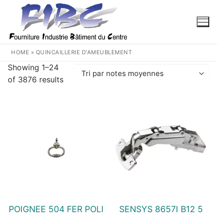
Aller
au
contenu
HOME
»
QUINCAILLERIE D'AMEUBLEMENT
Showing 1–24
Trié
of 3876 results
par
note
moyenne
POIGNEE 504 FER POLI
SENSYS 8657I B12 5