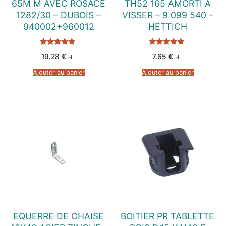
65M M AVEC ROSACE
TH52 165 AMORTI A
1282/30 – DUBOIS –
VISSER – 9 099 540 –
940002+960012
HETTICH
Note
Note
19.28
€
7.65
€
HT
HT
5.00
5.00
sur 5
sur 5
Ajouter au panier
Ajouter au panier
EQUERRE DE CHAISE
BOITIER PR TABLETTE