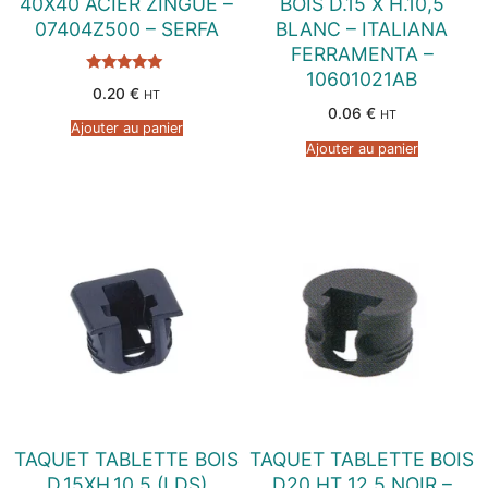
40X40 ACIER ZINGUE –
BOIS D.15 X H.10,5
07404Z500 – SERFA
BLANC – ITALIANA
FERRAMENTA –
10601021AB
Note
0.20
€
HT
5.00
sur 5
0.06
€
HT
Ajouter au panier
Ajouter au panier
TAQUET TABLETTE BOIS
TAQUET TABLETTE BOIS
D.15XH.10,5 (LDS)
D20 HT 12,5 NOIR –