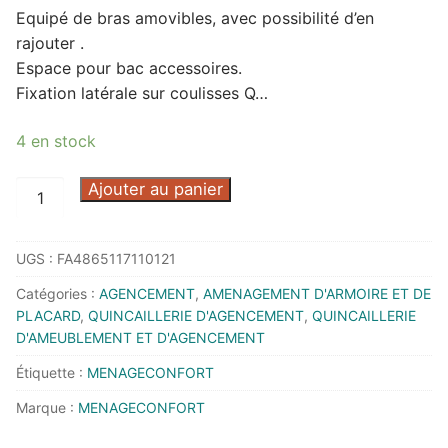
Equipé de bras amovibles, avec possibilité d’en
rajouter .
Espace pour bac accessoires.
Fixation latérale sur coulisses Q…
4 en stock
quantité
Ajouter au panier
de
PORTE
UGS :
FA4865117110121
PANTALONS
COUL
Catégories :
AGENCEMENT
,
AMENAGEMENT D'ARMOIRE ET DE
14
PLACARD
,
QUINCAILLERIE D'AGENCEMENT
,
QUINCAILLERIE
BRAS
D'AMEUBLEMENT ET D'AGENCEMENT
L800-
Étiquette :
MENAGECONFORT
900
Marque :
MENAGECONFORT
AC
ANTHRA