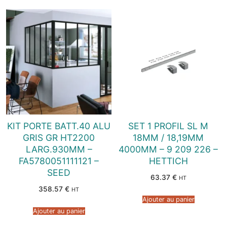
KIT PORTE BATT.40 ALU
SET 1 PROFIL SL M
GRIS GR HT2200
18MM / 18,19MM
LARG.930MM –
4000MM – 9 209 226 –
FA5780051111121 –
HETTICH
SEED
63.37
€
HT
358.57
€
HT
Ajouter au panier
Ajouter au panier