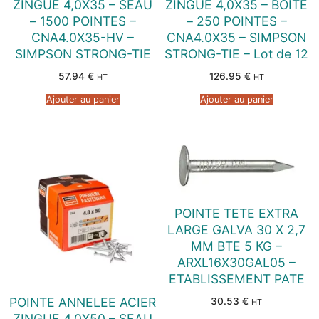
ZINGUE 4,0X35 – SEAU
ZINGUE 4,0X35 – BOITE
– 1500 POINTES –
– 250 POINTES –
CNA4.0X35-HV –
CNA4.0X35 – SIMPSON
SIMPSON STRONG-TIE
STRONG-TIE – Lot de 12
57.94
€
126.95
€
HT
HT
Ajouter au panier
Ajouter au panier
POINTE TETE EXTRA
LARGE GALVA 30 X 2,7
MM BTE 5 KG –
ARXL16X30GAL05 –
ETABLISSEMENT PATE
POINTE ANNELEE ACIER
30.53
€
HT
ZINGUE 4,0X50 – SEAU