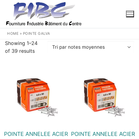
Aller
au
contenu
HOME
»
POINTE GALVA
Showing 1–24
Trié
of 39 results
par
note
moyenne
POINTE ANNELEE ACIER
POINTE ANNELEE ACIER