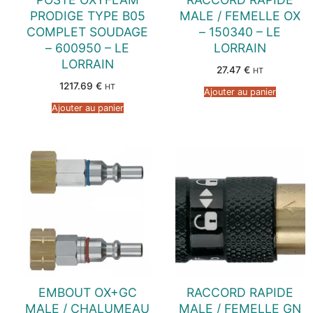
PRODIGE TYPE B05
MALE / FEMELLE OX
COMPLET SOUDAGE
– 150340 – LE
– 600950 – LE
LORRAIN
LORRAIN
27.47
€
HT
1217.69
€
HT
Ajouter au panier
Ajouter au panier
EMBOUT OX+GC
RACCORD RAPIDE
MALE / CHALUMEAU
MALE / FEMELLE GN