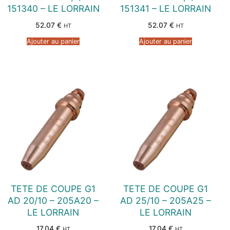
151340 – LE LORRAIN
151341 – LE LORRAIN
52.07
€
52.07
€
HT
HT
Ajouter au panier
Ajouter au panier
TETE DE COUPE G1
TETE DE COUPE G1
AD 20/10 – 205A20 –
AD 25/10 – 205A25 –
LE LORRAIN
LE LORRAIN
17.04
€
17.04
€
HT
HT