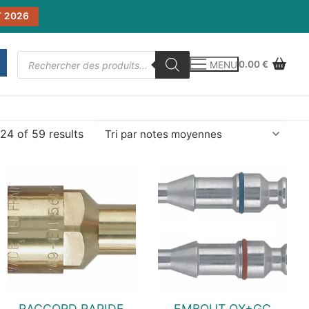
 2026
Recherche
0.00
€
MENU
de
produits
24 of 59 results
RACCORD RAPIDE
EMBOUT OX+GC