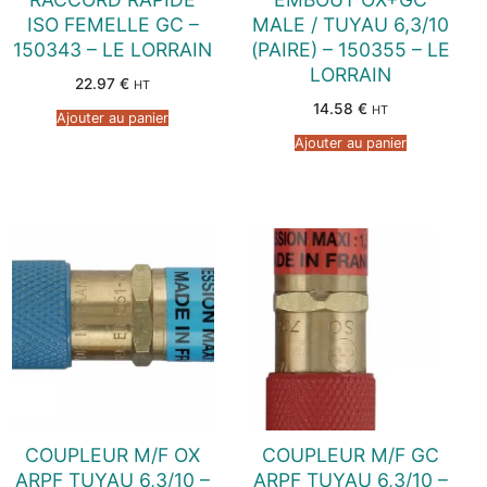
ISO FEMELLE GC –
MALE / TUYAU 6,3/10
150343 – LE LORRAIN
(PAIRE) – 150355 – LE
LORRAIN
22.97
€
HT
14.58
€
HT
Ajouter au panier
Ajouter au panier
COUPLEUR M/F OX
COUPLEUR M/F GC
ARPF TUYAU 6,3/10 –
ARPF TUYAU 6,3/10 –