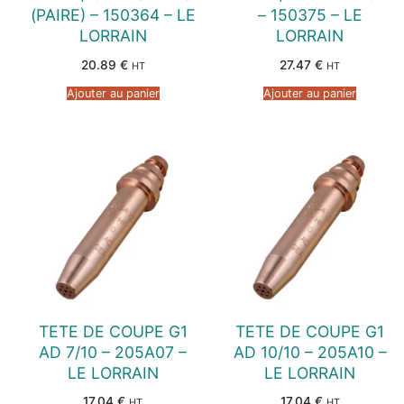
(PAIRE) – 150364 – LE
– 150375 – LE
LORRAIN
LORRAIN
20.89
€
27.47
€
HT
HT
Ajouter au panier
Ajouter au panier
TETE DE COUPE G1
TETE DE COUPE G1
AD 7/10 – 205A07 –
AD 10/10 – 205A10 –
LE LORRAIN
LE LORRAIN
17.04
€
17.04
€
HT
HT