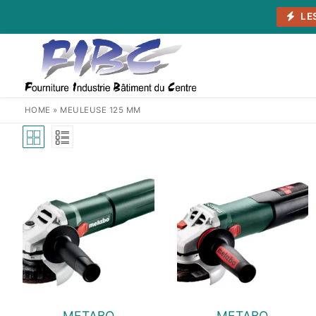
Aller
LE
au
contenu
HOME
»
MEULEUSE 125 MM
METABO
METABO