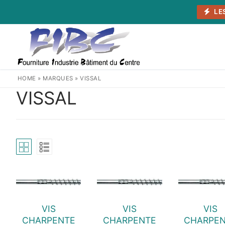
Aller
LE
au
contenu
HOME
»
MARQUES
»
VISSAL
VISSAL
VIS
VIS
VIS
CHARPENTE
CHARPENTE
CHARPE