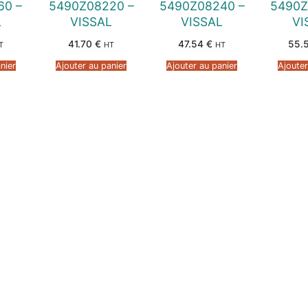
60 –
5490Z08220 –
5490Z08240 –
5490Z
L
VISSAL
VISSAL
VI
41.70
€
47.54
€
55.
T
HT
HT
nier
Ajouter au panier
Ajouter au panier
Ajouter