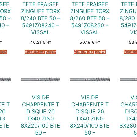
ISEE
TETE FRAISEE
TETE FRAISEE
TETE 
TORX
ZINGUEE TORX
ZINGUEE TORX
ZINGU
50 –
8/240 BTE 50 –
8/260 BTE 50 –
8/280 
40 –
5491Z08240 –
5491Z08260 –
5491Z
L
VISSAL
VISSAL
VI
46.21
€
50.19
€
53.
T
HT
HT
nier
Ajouter au panier
Ajouter au panier
Ajouter
VIS DE
VIS DE
VI
E T
CHARPENTE T
CHARPENTE T
CHAR
20
DISQUE 20
DISQUE 20
DIS
NG
TX40 ZING
TX40 ZING
TX4
 BTE
8X220/100 BTE
8X240/100 BTE
8X280
50 –
50 –
5