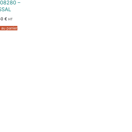
08280 –
SSAL
50
€
HT
 au panier