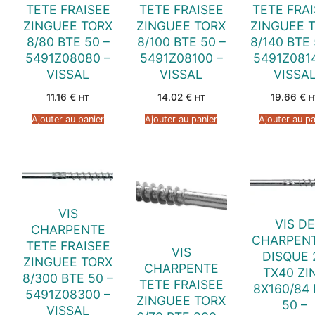
TETE FRAISEE
TETE FRAISEE
TETE FRA
ZINGUEE TORX
ZINGUEE TORX
ZINGUEE 
8/80 BTE 50 –
8/100 BTE 50 –
8/140 BTE 
5491Z08080 –
5491Z08100 –
5491Z081
VISSAL
VISSAL
VISSA
11.16
€
14.02
€
19.66
€
HT
HT
H
Ajouter au panier
Ajouter au panier
Ajouter au pa
VIS
VIS DE
CHARPENTE
CHARPENT
TETE FRAISEE
VIS
DISQUE 
ZINGUEE TORX
CHARPENTE
TX40 ZI
8/300 BTE 50 –
TETE FRAISEE
8X160/84
5491Z08300 –
ZINGUEE TORX
50 –
VISSAL