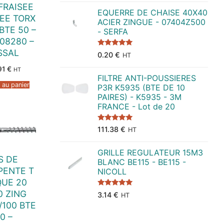
FRAISEE
EQUERRE DE CHAISE 40X40
EE TORX
ACIER ZINGUE - 07404Z500
BTE 50 –
- SERFA
08280 –
SSAL
Note
5.00
0.20
€
HT
sur 5
91
€
HT
FILTRE ANTI-POUSSIERES
 au panier
P3R K5935 (BTE DE 10
PAIRES) - K5935 - 3M
FRANCE - Lot de 20
Note
5.00
111.38
€
HT
sur 5
GRILLE REGULATEUR 15M3
S DE
BLANC BE115 - BE115 -
PENTE T
NICOLL
QUE 20
0 ZING
Note
5.00
3.14
€
HT
sur 5
/100 BTE
0 –