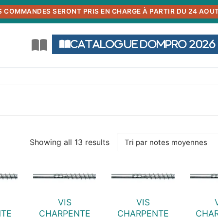
S COMMANDES SERONT PRIS EN CHARGE À PARTIR DU 24 AOUT
Catalogue DOMPRO 2026
Showing all 13 results
Trié
par
note
moyenne
VIS
VIS
NTE
CHARPENTE
CHARPENTE
CHA