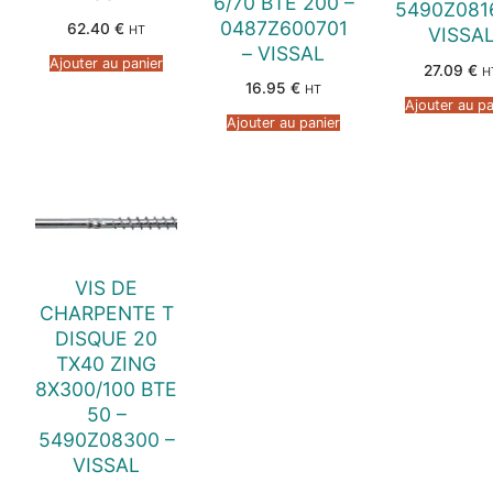
6/70 BTE 200 –
5490Z081
0487Z600701
62.40
€
HT
VISSA
– VISSAL
Ajouter au panier
27.09
€
H
16.95
€
HT
Ajouter au pa
Ajouter au panier
VIS DE
CHARPENTE T
DISQUE 20
TX40 ZING
8X300/100 BTE
50 –
5490Z08300 –
VISSAL