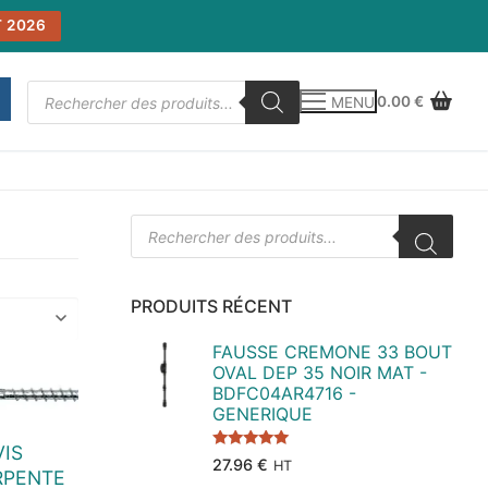
 2026
Recherche
0.00
€
MENU
de
produits
Recherche
de
produits
PRODUITS RÉCENT
FAUSSE CREMONE 33 BOUT
OVAL DEP 35 NOIR MAT -
BDFC04AR4716 -
GENERIQUE
VIS
Note
5.00
27.96
€
HT
sur 5
RPENTE