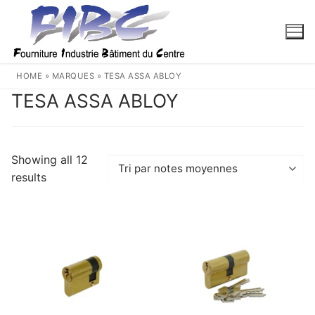
Aller
au
contenu
HOME
»
MARQUES
»
TESA ASSA ABLOY
TESA ASSA ABLOY
Showing all 12
Trié
results
par
note
moyenne