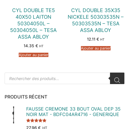
CYL DOUBLE TE5
CYL DOUBLE 35X35
40X50 LAITON
NICKELE 50303535N –
50304050L –
50303535N – TESA
50304050L – TESA
ASSA ABLOY
ASSA ABLOY
12.11
€
HT
14.35
€
HT
Ajouter au panier
Ajouter au panier
Recherche
de
produits
PRODUITS RÉCENT
FAUSSE CREMONE 33 BOUT OVAL DEP 35
NOIR MAT - BDFC04AR4716 - GENERIQUE
Note
5.00
27.96
€
HT