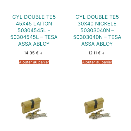
CYL DOUBLE TE5
CYL DOUBLE TE5
45X45 LAITON
30X40 NICKELE
50304545L –
50303040N –
50304545L – TESA
50303040N – TESA
ASSA ABLOY
ASSA ABLOY
14.35
€
12.11
€
HT
HT
Ajouter au panier
Ajouter au panier