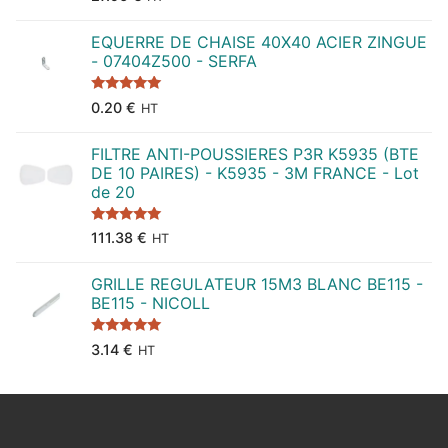
sur 5
EQUERRE DE CHAISE 40X40 ACIER ZINGUE
- 07404Z500 - SERFA
Note
5.00
0.20
€
HT
sur 5
FILTRE ANTI-POUSSIERES P3R K5935 (BTE
DE 10 PAIRES) - K5935 - 3M FRANCE - Lot
de 20
Note
5.00
111.38
€
HT
sur 5
GRILLE REGULATEUR 15M3 BLANC BE115 -
BE115 - NICOLL
Note
5.00
3.14
€
HT
sur 5