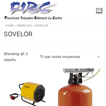
Aller
au
contenu
HOME
»
MARQUES
»
SOVELOR
SOVELOR
Showing all 2
Trié
results
par
note
moyenne