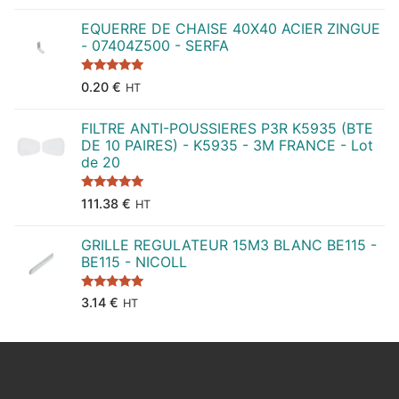
EQUERRE DE CHAISE 40X40 ACIER ZINGUE
- 07404Z500 - SERFA
Note
5.00
0.20
€
HT
sur 5
FILTRE ANTI-POUSSIERES P3R K5935 (BTE
DE 10 PAIRES) - K5935 - 3M FRANCE - Lot
de 20
Note
5.00
111.38
€
HT
sur 5
GRILLE REGULATEUR 15M3 BLANC BE115 -
BE115 - NICOLL
Note
5.00
3.14
€
HT
sur 5