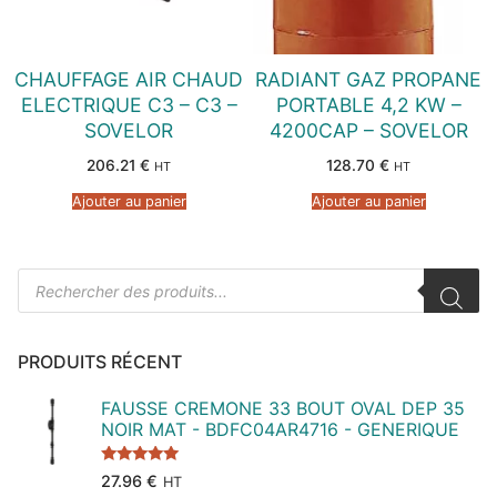
CHAUFFAGE AIR CHAUD
RADIANT GAZ PROPANE
ELECTRIQUE C3 – C3 –
PORTABLE 4,2 KW –
SOVELOR
4200CAP – SOVELOR
206.21
€
128.70
€
HT
HT
Ajouter au panier
Ajouter au panier
Recherche
de
produits
PRODUITS RÉCENT
FAUSSE CREMONE 33 BOUT OVAL DEP 35
NOIR MAT - BDFC04AR4716 - GENERIQUE
Note
5.00
27.96
€
HT
sur 5